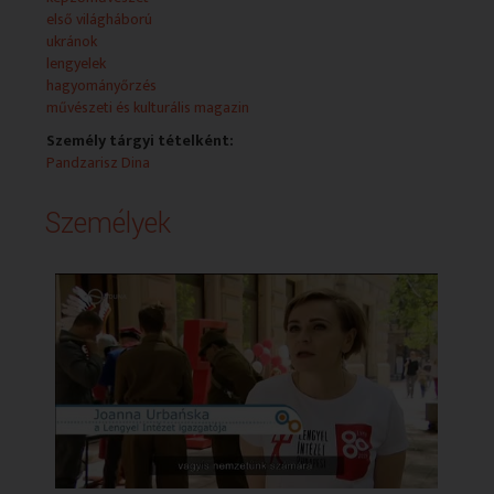
Vylyan Teraszt, ugyanis a görög származású
első világháború
Pandzarisz Dina ad koncertet.
ukránok
lengyelek
hagyományőrzés
művészeti és kulturális magazin
Személy tárgyi tételként:
Pandzarisz Dina
Személyek