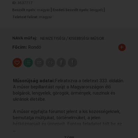
ID:
3537717
VALLÁS
VALLÁS
|
|
Beszélt nyelv:
magyar
Eredeti beszélt nyelv:
lengyel|
Teletext felirat:
magyar
NAVA műfaj:
NEMZETISÉGI / KISEBBSÉGI MŰSOR
+
Főcím:
Rondó
Műsorújság adatai:
Feliratozva a teletext 333. oldalán.
A műsor bepillantást nyújt a Magyarországon élő
bolgárok, lengyelek, görögök, örmények, ruszinok és
ukránok életébe.
A műsor egyfajta fórumot jelent a kis közösségeknek,
bemutatja múltjukat, történelmüket, a jelen
hétköznapjait és ünnepeit. Fontos feladatot tölt be az
...
anyanyelvi kultúra ápolásában, hiszen a forgatott
anyagok többsége az adott kisebbség nyelvén készül
TÖBB