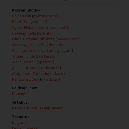
magyar feliratozással.
Közreműködők:
Technikai leírás:
Pálosi Ervin
(
gyártásvezető
)
A műsorszolgáltatói információk (Műsorszolgáltatói
Pászti Rita
(
rendező
)
ismertető) forrása a teletext.
Agárdi Elektra
(
felelős szerkesztő
)
Műsorszolgáltatói ismertető:
Czétényi Csilla
(
operatőr
)
- A Rondó mai műsorában
Olasz-Hartyányi Nikoletta
(
műsorvezető
)
a 80 éves Lengyel Intézetet ünnepeljük,
Mucsányi János
(
főszerkesztő
)
és persze kínálunk néhány izgalmas kulturális
Galambos István
(
csatornaigazgató
)
programot is.
Trojan Tünde
(
szerkesztő
)
- Az első világháborúban magyar honvédek védték a
Mohai Márton
(
operatőr
)
lengyelországi
Joanna Urbanska
(
nyilatkozó
)
Przemysl erődjét az orosz csapatokkal szemben.
Malgorzata Takács
(
nyilatkozó
)
Lengyel történészek igyekeznek megőrizni emlékét
Pandzarisz Dina
(
nyilatkozó
)
és a történelmi dokumentumokat, amelyek erről
Földrajzi név:
tanúskodnak.
Przemyśl
- A Duna mentén - ezzel a címmel nyílt bolgár kortárs
képzőművészeti tárlat a Bolgár Kulturális Intézetben.
Ortelius:
- Augusztus 1-jén 15 órától az Ördögkatlanban a
Néprajz és hon- és népismeret
szefárd és
Tezaurus:
jazz zene találkozásának lehetnek részesei azok, akik
bolgárok
felkeresik
képzőművészet