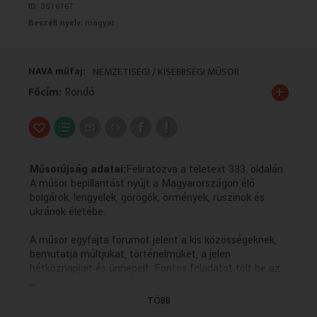
ID:
3516767
VALLÁS
VALLÁS
Beszélt nyelv:
magyar
NAVA műfaj:
NEMZETISÉGI / KISEBBSÉGI MŰSOR
+
Főcím:
Rondó
Műsorújság adatai:
Feliratozva a teletext 333. oldalán.
A műsor bepillantást nyújt a Magyarországon élő
bolgárok, lengyelek, görögök, örmények, ruszinok és
ukránok életébe.
A műsor egyfajta fórumot jelent a kis közösségeknek,
bemutatja múltjukat, történelmüket, a jelen
hétköznapjait és ünnepeit. Fontos feladatot tölt be az
...
anyanyelvi kultúra ápolásában, hiszen a forgatott
anyagok többsége az adott kisebbség nyelvén készül
TÖBB
magyar feliratozással.