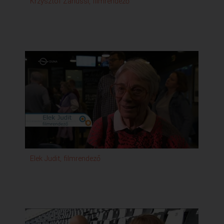
Krzysztof Zanussi, filmrendező
Elek Judit, filmrendező