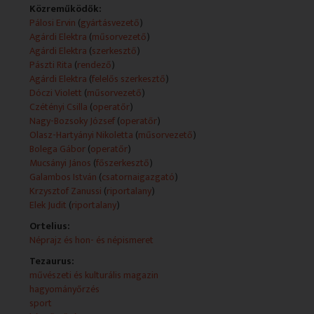
Közreműködők:
Technikai leírás:
Pálosi Ervin
(
gyártásvezető
)
A feltüntetett műsorkészítők köre adásonként változó.
Agárdi Elektra
(
műsorvezető
)
A műsorszolgáltatói információk (Műsorszolgáltatói
Agárdi Elektra
(
szerkesztő
)
ismertető) forrása változó (teletext, mediaklikk.hu).
Pászti Rita
(
rendező
)
Műsorszolgáltatói ismertető:
Agárdi Elektra
(
felelős szerkesztő
)
- Szép napot kívánok. A Rondó mai adásában
Dóczi Violett
(
műsorvezető
)
a Bolgár Kulturális Intézetből köszöntöm önöket,
Czétényi Csilla
(
operatőr
)
ahol Ljubka Kirilova kiállítása látható.
Nagy-Bozsoky József
(
operatőr
)
Mai műsorunkban a kulturális témák mellett
Olasz-Hartyányi Nikoletta
(
műsorvezető
)
a sportnak szenteljük figyelmünket. Tartsanak velünk.
Bolega Gábor
(
operatőr
)
Mucsányi János
(
főszerkesztő
)
- KRZYSZTOF ZANUSSI BUDAPESTEN
Galambos István
(
csatornaigazgató
)
A 25. Lengyel Filmtavasz nyitóeseménye volt Kryztof
Krzysztof Zanussi
(
riportalany
)
Zanussi Éter című filmjének bemutatója. A premier
Elek Judit
(
riportalany
)
előtti vetítésre a neves lengyel filmrendező is
Ortelius:
Budapestre látogatott.
Néprajz és hon- és népismeret
- PANAGIOTIS KERMANIDIS
Tezaurus:
A magyar futball a II. világháborút követően a
művészeti és kulturális magazin
világélvonalhoz tartozott. A hatvanas, hetvenes
hagyományőrzés
években számos görög származású játékos erősítette
sport