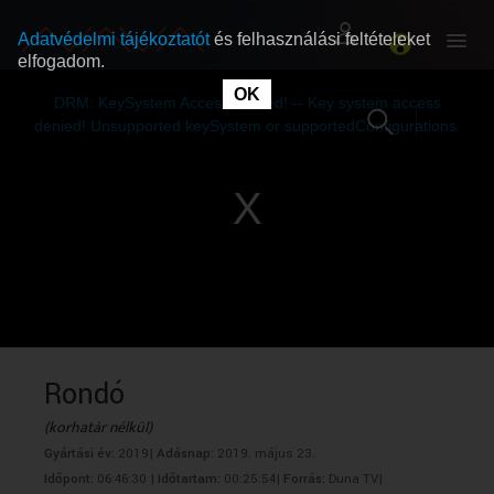
Adatvédelmi tájékoztatót
és felhasználási feltételeket
elfogadom.
This
is
OK
RÓLUNK
RÓLUNK
a
DRM: KeySystem Access Denied! -- Key system access
modal
window.
denied! Unsupported keySystem or supportedConfigurations.
SZABAD MŰSOROK
SZABAD MŰSOROK
MŰSORÚJSÁG
MŰSORÚJSÁG
GYŰJTEMÉNYEK
GYŰJTEMÉNYEK
SEGÍTHETÜNK?
SEGÍTHETÜNK?
Rondó
(korhatár nélkül)
OKTATÁS
OKTATÁS
Gyártási év:
2019|
Adásnap:
2019. május 23.
Időpont:
06:46:30 |
Időtartam:
00:25:54|
Forrás:
Duna TV|