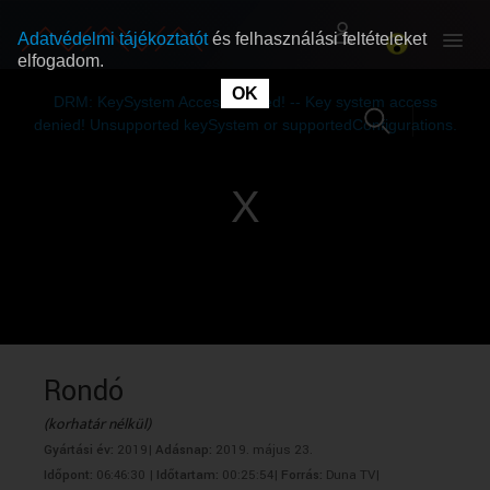
Adatvédelmi tájékoztatót
és felhasználási feltételeket
elfogadom.
This
is
OK
RÓLUNK
RÓLUNK
a
DRM: KeySystem Access Denied! -- Key system access
modal
window.
denied! Unsupported keySystem or supportedConfigurations.
SZABAD MŰSOROK
SZABAD MŰSOROK
MŰSORÚJSÁG
MŰSORÚJSÁG
GYŰJTEMÉNYEK
GYŰJTEMÉNYEK
SEGÍTHETÜNK?
SEGÍTHETÜNK?
Rondó
(korhatár nélkül)
OKTATÁS
OKTATÁS
Gyártási év:
2019|
Adásnap:
2019. május 23.
Időpont:
06:46:30 |
Időtartam:
00:25:54|
Forrás:
Duna TV|