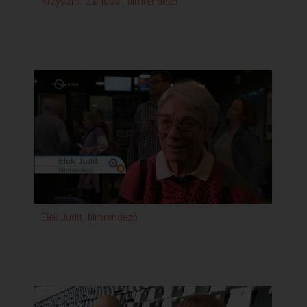
Krzysztof Zanussi, filmrendező
Elek Judit, filmrendező