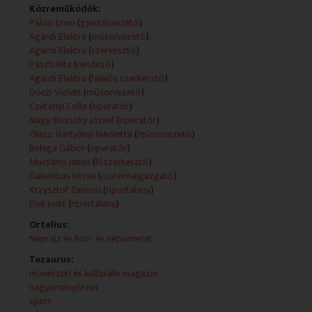
Közreműködők:
Technikai leírás:
Pálosi Ervin
(
gyártásvezető
)
A feltüntetett műsorkészítők köre adásonként változó.
Agárdi Elektra
(
műsorvezető
)
A műsorszolgáltatói információk (Műsorszolgáltatói
Agárdi Elektra
(
szerkesztő
)
ismertető) forrása változó (teletext, mediaklikk.hu).
Pászti Rita
(
rendező
)
Műsorszolgáltatói ismertető:
Agárdi Elektra
(
felelős szerkesztő
)
- Szép napot kívánok. A Rondó mai adásában
Dóczi Violett
(
műsorvezető
)
a Bolgár Kulturális Intézetből köszöntöm önöket,
Czétényi Csilla
(
operatőr
)
ahol Ljubka Kirilova kiállítása látható.
Nagy-Bozsoky József
(
operatőr
)
Mai műsorunkban a kulturális témák mellett
Olasz-Hartyányi Nikoletta
(
műsorvezető
)
a sportnak szenteljük figyelmünket. Tartsanak velünk.
Bolega Gábor
(
operatőr
)
Mucsányi János
(
főszerkesztő
)
- KRZYSZTOF ZANUSSI BUDAPESTEN
Galambos István
(
csatornaigazgató
)
A 25. Lengyel Filmtavasz nyitóeseménye volt Kryztof
Krzysztof Zanussi
(
riportalany
)
Zanussi Éter című filmjének bemutatója. A premier
Elek Judit
(
riportalany
)
előtti vetítésre a neves lengyel filmrendező is
Ortelius:
Budapestre látogatott.
Néprajz és hon- és népismeret
- PANAGIOTIS KERMANIDIS
Tezaurus:
A magyar futball a II. világháborút követően a
művészeti és kulturális magazin
világélvonalhoz tartozott. A hatvanas, hetvenes
hagyományőrzés
években számos görög származású játékos erősítette
sport