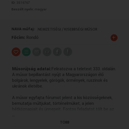
ID:
3516767
VALLÁS
VALLÁS
Beszélt nyelv:
magyar
NAVA műfaj:
NEMZETISÉGI / KISEBBSÉGI MŰSOR
+
Főcím:
Rondó
Műsorújság adatai:
Feliratozva a teletext 333. oldalán.
A műsor bepillantást nyújt a Magyarországon élő
bolgárok, lengyelek, görögök, örmények, ruszinok és
ukránok életébe.
A műsor egyfajta fórumot jelent a kis közösségeknek,
bemutatja múltjukat, történelmüket, a jelen
hétköznapjait és ünnepeit. Fontos feladatot tölt be az
...
anyanyelvi kultúra ápolásában, hiszen a forgatott
anyagok többsége az adott kisebbség nyelvén készül
TÖBB
magyar feliratozással.