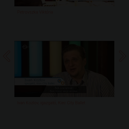
Nemzetiségi hírek:
„70 év, 70 kép – Görögök Magyarországon 1948-2018”
Petrovszka Viktória
Szo
– kiállítás Thesszalonikiben
Ivan Kozlov, igazgató, Kiec City Ballet
Not