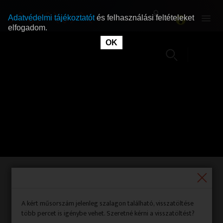
Adatvédelmi tájékoztatót
és felhasználási feltételeket
elfogadom.
OK
RÓLUNK
RÓLUNK
SZABAD MŰSOROK
SZABAD MŰSOROK
MŰSORÚJSÁG
MŰSORÚJSÁG
GYŰJTEMÉNYEK
GYŰJTEMÉNYEK
SEGÍTHETÜNK?
SEGÍTHETÜNK?
Rondó
(korhatár nélkül)
OKTATÁS
OKTATÁS
A kért műsorszám jelenleg szalagon található, visszatöltése
Gyártási év:
2019|
Adásnap:
2019. április 25.
több percet is igénybe vehet. Szeretné kérni a visszatöltést?
Időpont:
06:47:28 |
Időtartam:
00:26:05|
Forrás:
Duna TV|