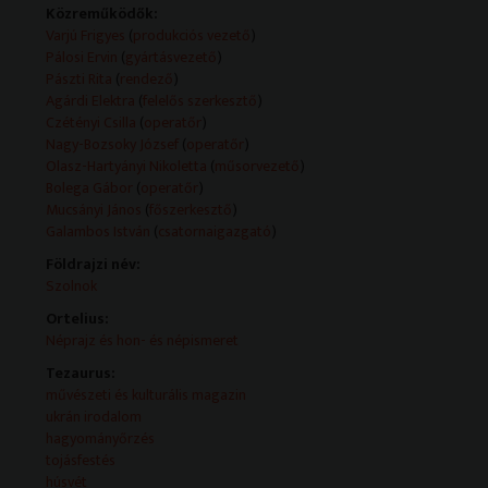
Közreműködők:
Technikai leírás:
Varjú Frigyes
(
produkciós vezető
)
A feltüntetett műsorkészítők köre adásonként változó.
Pálosi Ervin
(
gyártásvezető
)
A műsorszolgáltatói információk (Műsorszolgáltatói
Pászti Rita
(
rendező
)
ismertető) forrása változó (teletext, mediaklikk.hu).
Agárdi Elektra
(
felelős szerkesztő
)
Műsorszolgáltatói ismertető:
Czétényi Csilla
(
operatőr
)
- Rondó: Ősbemutató Szolnokon
Nagy-Bozsoky József
(
operatőr
)
Olasz-Hartyányi Nikoletta
(
műsorvezető
)
A Rondó e heti adásában az érzelmek húrjait pendítjük
Bolega Gábor
(
operatőr
)
meg.
Mucsányi János
(
főszerkesztő
)
Mindezt ukrán, örmény és görög gondolatokkal
Galambos István
(
csatornaigazgató
)
fűszerezve 26 percben.
Földrajzi név:
Szolnok
Ukrán Piszanka
A Húsvét állítólag nem az igazi tojásfestés vagy
Ortelius:
legalábbis festett tojás nélkül. Műsorvezetőnk, Niki,
Néprajz és hon- és népismeret
elmondása szerint nem a kézügyességéről híres, de
Tezaurus:
piszankát azaz hagyományos ukrán hímes tojást még
művészeti és kulturális magazin
terápiás jelleggel is szívesen készít. Műsorunkban
ukrán irodalom
kiderül miért.
hagyományőrzés
tojásfestés
Kiev City Balett
húsvét