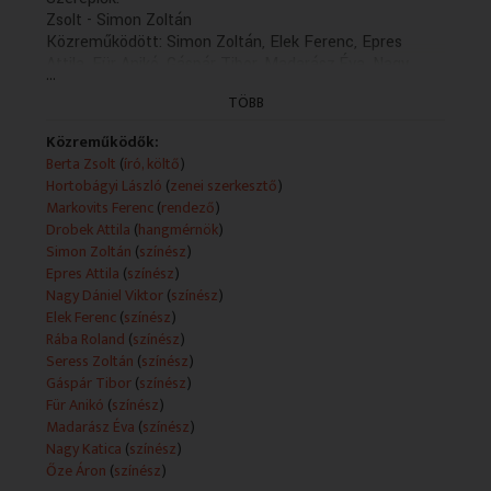
Zsolt - Simon Zoltán
Közreműködött: Simon Zoltán, Elek Ferenc, Epres
Attila, Für Anikó, Gáspár Tibor, Madarász Éva, Nagy
...
Dániel Viktor, Nagy Katica, Őze Áron, Rába Roland,
TÖBB
Seress Zoltán
Zenei szerkesztő: Hortobágyi László
Közreműködők:
Rádióra alkalmazta és rendezte: Markovits Ferenc
Berta Zsolt
(
író, költő
)
(2018)
Hortobágyi László
(
zenei szerkesztő
)
A felvételt készítette: Drobek Attila
Markovits Ferenc
(
rendező
)
(A Duna Médiaszolgáltató Nonprofit Zrt.
Drobek Attila
(
hangmérnök
)
megrendelésére, az MTVA megbízásából készítette a
Simon Zoltán
(
színész
)
Kaneta Produkció 2018-ban)
Epres Attila
(
színész
)
Nagy Dániel Viktor
(
színész
)
Elek Ferenc
(
színész
)
Rába Roland
(
színész
)
Seress Zoltán
(
színész
)
Gáspár Tibor
(
színész
)
Für Anikó
(
színész
)
Madarász Éva
(
színész
)
Nagy Katica
(
színész
)
Őze Áron
(
színész
)