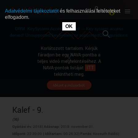
Adatvédelmi tájékoztatót
és felhasználási feltételeket
elfogadom.
This
is
OK
RÓLUNK
RÓLUNK
a
DRM: KeySystem Access Denied! -- Key system access
modal
window.
denied! Unsupported keySystem or supportedConfigurations.
SZABAD MŰSOROK
SZABAD MŰSOROK
Korlátozott tartalom. Kérjük
fáradjon be egy NAVA-pontba a
teljes videó megtekintéséhez. A
MŰSORÚJSÁG
MŰSORÚJSÁG
NAVA-pontok listáját
ITT
tekintheti meg.
Idézet a műsorból.
GYŰJTEMÉNYEK
GYŰJTEMÉNYEK
SEGÍTHETÜNK?
SEGÍTHETÜNK?
Kalef - 9.
(16)
OKTATÁS
OKTATÁS
Gyártási év:
2018|
Adásnap:
2018. november 01.
Időpont:
22:30:00 |
Időtartam:
00:25:32|
Forrás:
Kossuth Rádió|