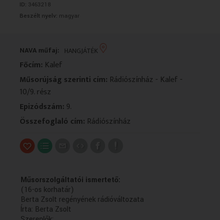
ID:
3463218
VALLÁS
VALLÁS
Beszélt nyelv:
magyar
NAVA műfaj:
HANGJÁTÉK
Főcím:
Kalef
Műsorújság szerinti cím:
Rádiószínház - Kalef -
10/9. rész
Epizódszám:
9.
Összefoglaló cím:
Rádiószínház
Műsorszolgáltatói ismertető:
(16-os korhatár)
Berta Zsolt regényének rádióváltozata
Írta: Berta Zsolt
Szereplők: