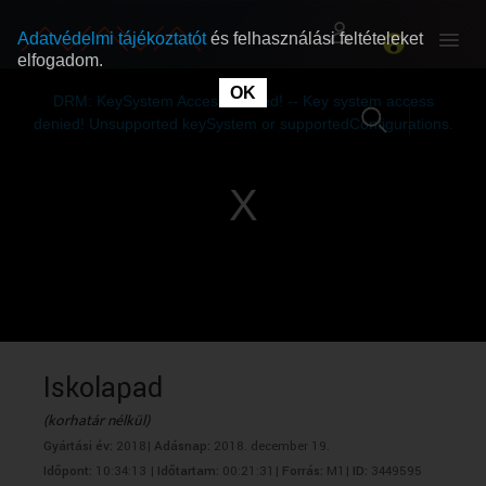
Adatvédelmi tájékoztatót
és felhasználási feltételeket
elfogadom.
This
is
OK
RÓLUNK
RÓLUNK
a
DRM: KeySystem Access Denied! -- Key system access
modal
window.
denied! Unsupported keySystem or supportedConfigurations.
SZABAD MŰSOROK
SZABAD MŰSOROK
MŰSORÚJSÁG
MŰSORÚJSÁG
GYŰJTEMÉNYEK
GYŰJTEMÉNYEK
SEGÍTHETÜNK?
SEGÍTHETÜNK?
Iskolapad
(korhatár nélkül)
OKTATÁS
OKTATÁS
Gyártási év:
2018|
Adásnap:
2018. december 19.
Időpont:
10:34:13 |
Időtartam:
00:21:31|
Forrás:
M1|
ID:
3449595