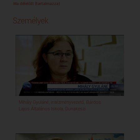
Ma délelőtt (tartalmazza)
Személyek
Mihály Gyuláné, intézményvezető, Bárdos
Jan
Lajos Általános Iskola, Dunakeszi
Laj