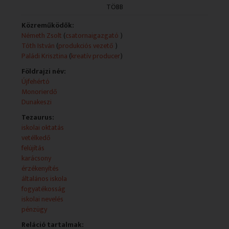
adásában egy különleges érzékenyítő foglalkozásra
TÖBB
látogatunk, bemutatjuk a Komplex Alapprogram egyik
művészeti foglalkozását a Monorierdői Fekete István
Közreműködők:
Általános Iskolában, megnézzük, hogyan és miben újult
Németh Zsolt
(
csatornaigazgató
)
meg az Újfehértói Erkel Ferenc Általános Iskola, végül
Tóth István
(
produkciós vezető
)
az is kiderül, milyen feladatokkal várták a Pénzügyi
Paládi Krisztina
(
kreatív producer
)
csúcs idei döntőseit.
Földrajzi név:
Újfehértó
Monorierdő
Dunakeszi
Tezaurus:
iskolai oktatás
vetélkedő
felújítás
karácsony
érzékenyítés
általános iskola
fogyatékosság
iskolai nevelés
pénzügy
Reláció tartalmak: