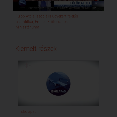
Fülöp Attila, szociális ügyekért felelős
Pa
államtitkár, Emberi Erőforrások
Minisztériuma
Kiemelt részek
Iskolapad