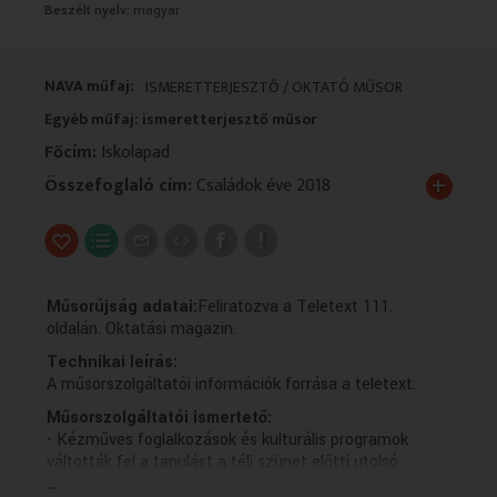
Beszélt nyelv:
magyar
VALLÁS
VALLÁS
NAVA műfaj:
ISMERETTERJESZTŐ / OKTATÓ MŰSOR
Egyéb műfaj: ismeretterjesztő műsor
Főcím:
Iskolapad
+
Összefoglaló cím:
Családok éve 2018
Műsorújság adatai:
Feliratozva a Teletext 111.
oldalán. Oktatási magazin.
Technikai leírás:
A műsorszolgáltatói információk forrása a teletext.
Műsorszolgáltatói ismertető:
- Kézműves foglalkozások és kulturális programok
váltották fel a tanulást a téli szünet előtti utolsó
...
hetekben a legtöbb intézményben. Az Iskolapad mai