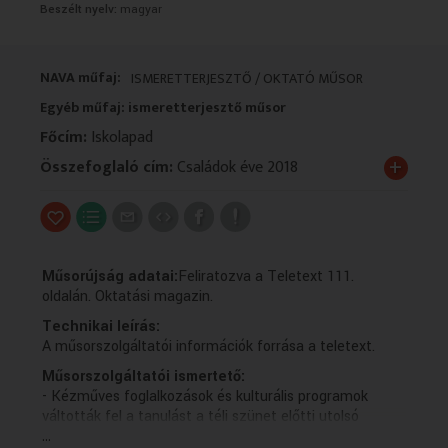
Beszélt nyelv:
magyar
VALLÁS
VALLÁS
NAVA műfaj:
ISMERETTERJESZTŐ / OKTATÓ MŰSOR
Egyéb műfaj: ismeretterjesztő műsor
Főcím:
Iskolapad
+
Összefoglaló cím:
Családok éve 2018
Műsorújság adatai:
Feliratozva a Teletext 111.
oldalán. Oktatási magazin.
Technikai leírás:
A műsorszolgáltatói információk forrása a teletext.
Műsorszolgáltatói ismertető:
- Kézműves foglalkozások és kulturális programok
váltották fel a tanulást a téli szünet előtti utolsó
...
hetekben a legtöbb intézményben. Az Iskolapad mai