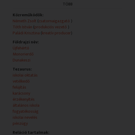
adásában egy különleges érzékenyítő foglalkozásra
TÖBB
látogatunk, bemutatjuk a Komplex Alapprogram egyik
művészeti foglalkozását a Monorierdői Fekete István
Közreműködők:
Általános Iskolában, megnézzük, hogyan és miben újult
Németh Zsolt
(
csatornaigazgató
)
meg az Újfehértói Erkel Ferenc Általános Iskola, végül
Tóth István
(
produkciós vezető
)
az is kiderül, milyen feladatokkal várták a Pénzügyi
Paládi Krisztina
(
kreatív producer
)
csúcs idei döntőseit.
Földrajzi név:
Újfehértó
Monorierdő
Dunakeszi
Tezaurus:
iskolai oktatás
vetélkedő
felújítás
karácsony
érzékenyítés
általános iskola
fogyatékosság
iskolai nevelés
pénzügy
Reláció tartalmak: