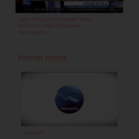
Fülöp Attila, szociális ügyekért felelős
Pa
államtitkár, Emberi Erőforrások
Minisztériuma
Kiemelt részek
Iskolapad