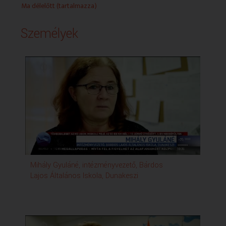
Ma délelőtt (tartalmazza)
Személyek
Mihály Gyuláné, intézményvezető, Bárdos
Jan
Lajos Általános Iskola, Dunakeszi
Laj