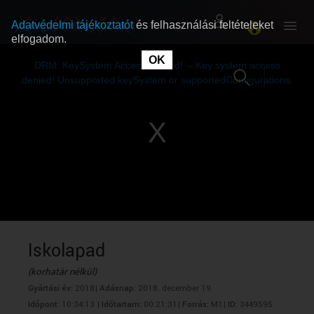
Adatvédelmi tájékoztatót
és felhasználási feltételeket
elfogadom.
This
is
OK
RÓLUNK
RÓLUNK
a
DRM: KeySystem Access Denied! -- Key system access
modal
window.
denied! Unsupported keySystem or supportedConfigurations.
SZABAD MŰSOROK
SZABAD MŰSOROK
MŰSORÚJSÁG
MŰSORÚJSÁG
GYŰJTEMÉNYEK
GYŰJTEMÉNYEK
SEGÍTHETÜNK?
SEGÍTHETÜNK?
Iskolapad
(korhatár nélkül)
OKTATÁS
OKTATÁS
Gyártási év:
2018|
Adásnap:
2018. december 19.
Időpont:
10:34:13 |
Időtartam:
00:21:31|
Forrás:
M1|
ID:
3449595