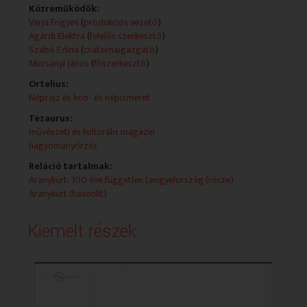
Közreműködők:
Fő leírás:
Varjú Frigyes
(
produkciós vezető
)
Része: Aranykürt: 100 éve független Lengyelország
Agárdi Elektra
(
felelős szerkesztő
)
című kisfilm
Szabó Edina
(
csatornaigazgató
)
Mucsányi János
(
főszerkesztő
)
Ortelius:
Néprajz és hon- és népismeret
Tezaurus:
művészeti és kulturális magazin
hagyományőrzés
Reláció tartalmak:
Aranykürt: 100 éve független Lengyelország (része)
Aranykürt (hasonlít)
Kiemelt részek