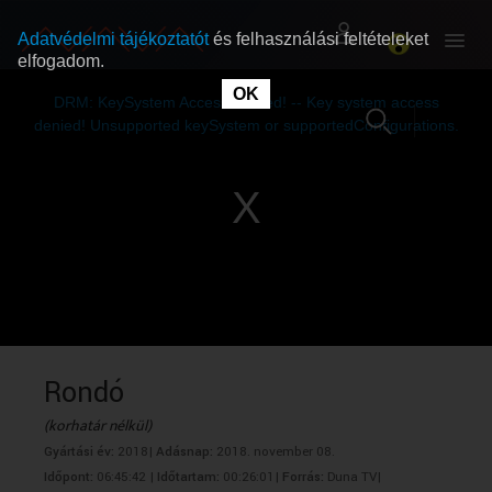
Adatvédelmi tájékoztatót
és felhasználási feltételeket
elfogadom.
This
is
OK
RÓLUNK
RÓLUNK
a
DRM: KeySystem Access Denied! -- Key system access
modal
window.
denied! Unsupported keySystem or supportedConfigurations.
SZABAD MŰSOROK
SZABAD MŰSOROK
MŰSORÚJSÁG
MŰSORÚJSÁG
GYŰJTEMÉNYEK
GYŰJTEMÉNYEK
SEGÍTHETÜNK?
SEGÍTHETÜNK?
Rondó
(korhatár nélkül)
OKTATÁS
OKTATÁS
Gyártási év:
2018|
Adásnap:
2018. november 08.
Időpont:
06:45:42 |
Időtartam:
00:26:01|
Forrás:
Duna TV|