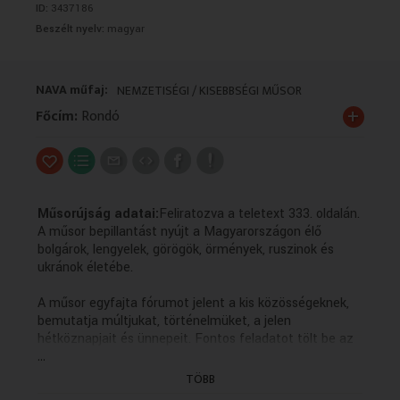
ID:
3437186
VALLÁS
VALLÁS
Beszélt nyelv:
magyar
NAVA műfaj:
NEMZETISÉGI / KISEBBSÉGI MŰSOR
+
Főcím:
Rondó
Műsorújság adatai:
Feliratozva a teletext 333. oldalán.
A műsor bepillantást nyújt a Magyarországon élő
bolgárok, lengyelek, görögök, örmények, ruszinok és
ukránok életébe.
A műsor egyfajta fórumot jelent a kis közösségeknek,
bemutatja múltjukat, történelmüket, a jelen
hétköznapjait és ünnepeit. Fontos feladatot tölt be az
...
anyanyelvi kultúra ápolásában, hiszen a forgatott
anyagok többsége az adott kisebbség nyelvén készül
TÖBB
magyar feliratozással.