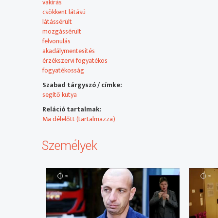
vakírás
csökkent látású
látássérült
mozgássérült
felvonulás
akadálymentesítés
érzékszervi fogyatékos
fogyatékosság
Szabad tárgyszó / címke:
segítő kutya
Reláció tartalmak:
Ma délelőtt (tartalmazza)
Személyek