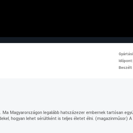
Gyártás
Időpont
Beszélt
án. Ma Magyarországon legalább hatszázezer embernek tartósan együt
el, hogyan lehet sérültként is teljes életet élni. (magazinműsor) A