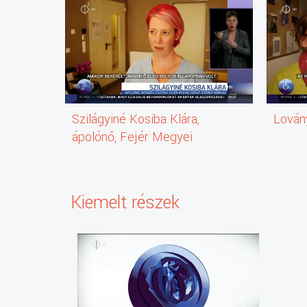
Szilágyiné Kosiba Klára,
Lován
ápolónő, Fejér Megyei
Szent György Kórház
Kiemelt részek