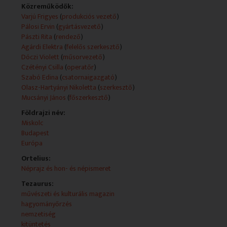
Közreműködők:
Technikai leírás:
Varjú Frigyes
(
produkciós vezető
)
A feltüntetett műsorkészítők köre adásonként változó.
Pálosi Ervin
(
gyártásvezető
)
A műsorszolgáltatói információk (Műsorszolgáltatói
Pászti Rita
(
rendező
)
ismertető) forrása változó (teletext, mediaklikk.hu).
Agárdi Elektra
(
felelős szerkesztő
)
Műsorszolgáltatói ismertető:
Dóczi Violett
(
műsorvezető
)
Pro Cultura Minoritatum Hungariae
Czétényi Csilla
(
operatőr
)
Október 13-án az Uránia Nemzeti Filmszínházban
Szabó Edina
(
csatornaigazgató
)
adták át az idei Pro Cultura Minoritatum Hungariae
Olasz-Hartyányi Nikoletta
(
szerkesztő
)
díjakat, a magyarországi nemzetiségek kultúrájáért
Mucsányi János
(
főszerkesztő
)
folytatott szakmai elismeréseket. A díjazottak között a
Földrajzi név:
Rondó nézői számára is ismerős nemzetiségi
Miskolc
művészek szerepelnek.
Budapest
Európa
Miskolci görögök – 70 év fotói
Idén 70 éve, hogy az 1946-49-es görög polgárháború
Ortelius:
következtében görög politikai menekültek érkeztek
Néprajz és hon- és népismeret
Magyarországra, és országszerte több vidéki városban
Tezaurus:
leltek új hazára.Budapest és a görög falu, Beloiannisz
művészeti és kulturális magazin
után a harmadik legnagyobb görög kolónia Miskolcon
hagyományőrzés
jött létre.
nemzetiség
kitüntetés