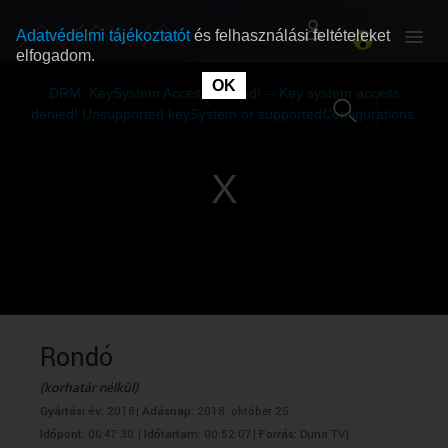
Adatvédelmi tájékoztatót
és felhasználási feltételeket
elfogadom.
This
is
OK
RÓLUNK
RÓLUNK
a
DRM: KeySystem Access Denied! -- Key system access
modal
window.
denied! Unsupported keySystem or supportedConfigurations.
SZABAD MŰSOROK
SZABAD MŰSOROK
MŰSORÚJSÁG
MŰSORÚJSÁG
GYŰJTEMÉNYEK
GYŰJTEMÉNYEK
SEGÍTHETÜNK?
SEGÍTHETÜNK?
Rondó
(korhatár nélkül)
OKTATÁS
OKTATÁS
Gyártási év:
2018|
Adásnap:
2018. október 25.
Időpont:
06:47:30 |
Időtartam:
00:52:07|
Forrás:
Duna TV|