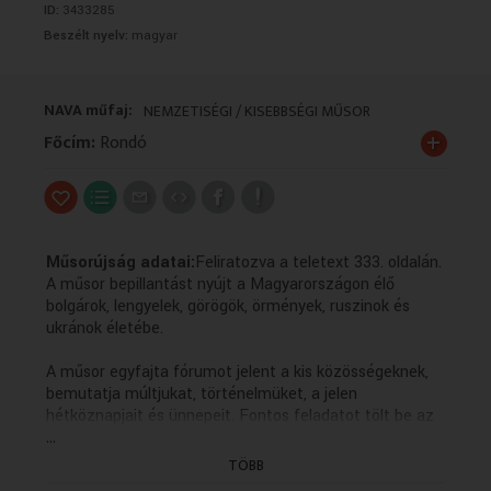
ID:
3433285
VALLÁS
VALLÁS
Beszélt nyelv:
magyar
NAVA műfaj:
NEMZETISÉGI / KISEBBSÉGI MŰSOR
+
Főcím:
Rondó
Műsorújság adatai:
Feliratozva a teletext 333. oldalán.
A műsor bepillantást nyújt a Magyarországon élő
bolgárok, lengyelek, görögök, örmények, ruszinok és
ukránok életébe.
A műsor egyfajta fórumot jelent a kis közösségeknek,
bemutatja múltjukat, történelmüket, a jelen
hétköznapjait és ünnepeit. Fontos feladatot tölt be az
...
anyanyelvi kultúra ápolásában, hiszen a forgatott
anyagok többsége az adott kisebbség nyelvén készül
TÖBB
magyar feliratozással.