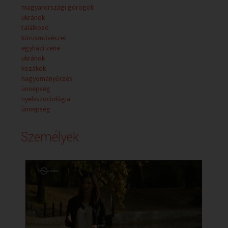
Ukrán Egyházi Kórustalálkozó
magyarországi görögök
A Mária Oltalma nevet viselő magyarországi ukrán
ukránok
görögkatolikus közösség első alkalommal szervezett
találkozó
egyházzenei kórustalálkozót Budapesten, azzal a nem
kórusművészet
titkolt céllal, hogy a nemzetek a zene és a hit
egyházi zene
segítségével közeledjenek egymáshoz.
ukránok
kozákok
Ukrán Kozákság Napja
hagyományőrzés
Kozák motívumok – harcművészet, amulettek és tánc
ünnepség
– töltötte meg október közepén a budapesti Ukrán
nyelvszociológia
Kulturális Központot a kozákság napja alkalmából.
ünnepség
Nyílt nap az Országos Idegennyelvű Könyvtárban
Személyek
A Nyelvek Európai Napját szeptember végén
ünnepeljük. Ebből az alkalomból az Országos
Idegennyelvű Könyvtár Nyílt Napot szervezett.
NEMZETISÉGI HÍREK
A fehér-piros lengyel zászló szeptemberben többször
és több helyszínen is kiemelt szerepet kapott. Erről is
megtudhatnak többet hírblokkunkban:
- Lengyel napok a Fővám téren
- Lengyel sportnap