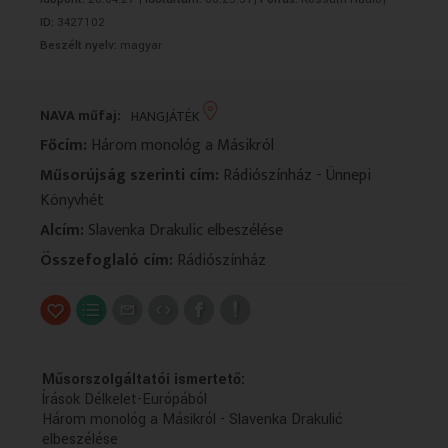
VALLÁS
VALLÁS
ID:
3427102
Beszélt nyelv:
magyar
NAVA műfaj:
HANGJÁTÉK
Főcím:
Három monológ a Másikról
Műsorújság szerinti cím:
Rádiószínház - Ünnepi
Könyvhét
Alcím:
Slavenka Drakulic elbeszélése
Összefoglaló cím:
Rádiószínház
Műsorszolgáltatói ismertető:
Írások Délkelet-Európából
Három monológ a Másikról - Slavenka Drakulić
elbeszélése