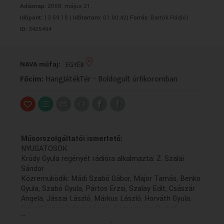
Adásnap:
2008. május 21.
VALLÁS
VALLÁS
Időpont:
13:59:18 |
Időtartam:
01:00:42|
Forrás:
Bartók Rádió|
ID:
3425494
NAVA műfaj:
EGYÉB
Főcím:
HangJátékTér - Boldogult úrfikoromban
Műsorszolgáltatói ismertető:
NYUGATOSOK
Krúdy Gyula regényét rádióra alkalmazta: Z. Szalai
Sándor
Közremuködik: Mádi Szabó Gábor, Major Tamás, Benko
Gyula, Szabó Gyula, Pártos Erzsi, Szalay Edit, Császár
Angela, Jászai László, Márkus László, Horváth Gyula,
Suka Sándor, György László, Somogyváry Rudolf,
...
Podolini: Szacsvay László, Löffelmann: Miklósy György,