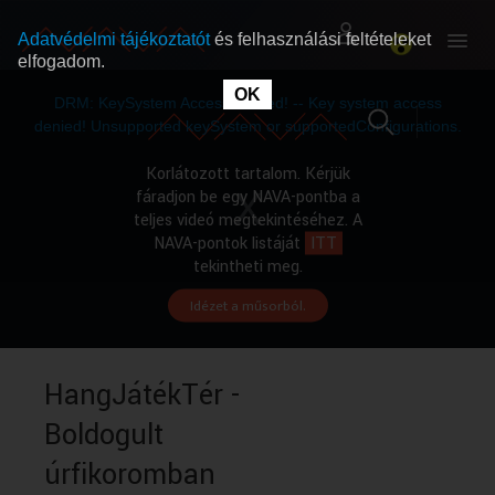
Adatvédelmi tájékoztatót
és felhasználási feltételeket
elfogadom.
This
is
OK
RÓLUNK
RÓLUNK
a
DRM: KeySystem Access Denied! -- Key system access
modal
window.
denied! Unsupported keySystem or supportedConfigurations.
SZABAD MŰSOROK
SZABAD MŰSOROK
Korlátozott tartalom. Kérjük
fáradjon be egy NAVA-pontba a
teljes videó megtekintéséhez. A
MŰSORÚJSÁG
MŰSORÚJSÁG
NAVA-pontok listáját
ITT
tekintheti meg.
Idézet a műsorból.
GYŰJTEMÉNYEK
GYŰJTEMÉNYEK
SEGÍTHETÜNK?
SEGÍTHETÜNK?
HangJátékTér -
Boldogult
OKTATÁS
OKTATÁS
úrfikoromban