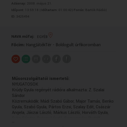
Adásnap:
2008. május 21.
VALLÁS
VALLÁS
Időpont:
13:59:18 |
Időtartam:
01:00:42|
Forrás:
Bartók Rádió|
ID:
3425494
NAVA műfaj:
EGYÉB
Főcím:
HangJátékTér - Boldogult úrfikoromban
Műsorszolgáltatói ismertető:
NYUGATOSOK
Krúdy Gyula regényét rádióra alkalmazta: Z. Szalai
Sándor
Közremuködik: Mádi Szabó Gábor, Major Tamás, Benko
Gyula, Szabó Gyula, Pártos Erzsi, Szalay Edit, Császár
Angela, Jászai László, Márkus László, Horváth Gyula,
Suka Sándor, György László, Somogyváry Rudolf,
...
Podolini: Szacsvay László, Löffelmann: Miklósy György,