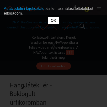
Adatvédelmi tájékoztatót
és felhasználási feltételeket
elfogadom.
This
is
OK
RÓLUNK
RÓLUNK
a
DRM: KeySystem Access Denied! -- Key system access
modal
window.
denied! Unsupported keySystem or supportedConfigurations.
SZABAD MŰSOROK
SZABAD MŰSOROK
Korlátozott tartalom. Kérjük
fáradjon be egy NAVA-pontba a
teljes videó megtekintéséhez. A
MŰSORÚJSÁG
MŰSORÚJSÁG
NAVA-pontok listáját
ITT
tekintheti meg.
Idézet a műsorból.
GYŰJTEMÉNYEK
GYŰJTEMÉNYEK
SEGÍTHETÜNK?
SEGÍTHETÜNK?
HangJátékTér -
Boldogult
OKTATÁS
OKTATÁS
úrfikoromban