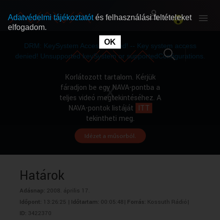
Adatvédelmi tájékoztatót
és felhasználási feltételeket
elfogadom.
This
is
OK
RÓLUNK
RÓLUNK
a
DRM: KeySystem Access Denied! -- Key system access
modal
window.
denied! Unsupported keySystem or supportedConfigurations.
SZABAD MŰSOROK
SZABAD MŰSOROK
Korlátozott tartalom. Kérjük
fáradjon be egy NAVA-pontba a
teljes videó megtekintéséhez. A
MŰSORÚJSÁG
MŰSORÚJSÁG
NAVA-pontok listáját
ITT
tekintheti meg.
Idézet a műsorból.
GYŰJTEMÉNYEK
GYŰJTEMÉNYEK
SEGÍTHETÜNK?
SEGÍTHETÜNK?
Határok
Adásnap:
2008. április 17.
OKTATÁS
OKTATÁS
Időpont:
13:26:25 |
Időtartam:
00:05:48|
Forrás:
Kossuth Rádió|
ID:
3422370