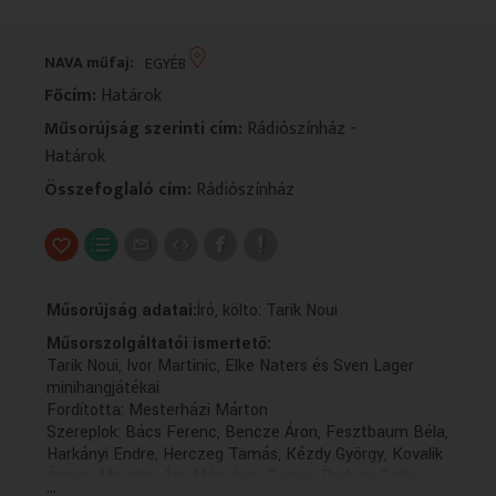
VALLÁS
VALLÁS
NAVA műfaj:
EGYÉB
Főcím:
Határok
Műsorújság szerinti cím:
Rádiószínház -
Határok
Összefoglaló cím:
Rádiószínház
Műsorújság adatai:
Író, költo: Tarik Noui
Műsorszolgáltatói ismertető:
Tarik Noui, Ivor Martinic, Elke Naters és Sven Lager
minihangjátékai
Fordította: Mesterházi Márton
Szereplok: Bács Ferenc, Bencze Áron, Fesztbaum Béla,
Harkányi Endre, Herczeg Tamás, Kézdy György, Kovalik
Ágnes, Margitai Ági, Mátyássy Bence, Radnay Csilla,
...