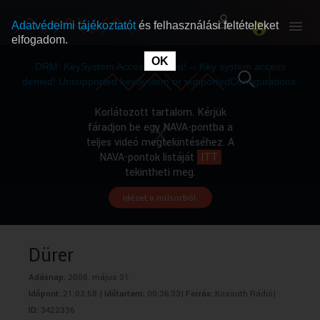
Adatvédelmi tájékoztatót
és felhasználási feltételeket
elfogadom.
This
is
OK
RÓLUNK
RÓLUNK
a
DRM: KeySystem Access Denied! -- Key system access
modal
window.
denied! Unsupported keySystem or supportedConfigurations.
SZABAD MŰSOROK
SZABAD MŰSOROK
Korlátozott tartalom. Kérjük
fáradjon be egy NAVA-pontba a
teljes videó megtekintéséhez. A
MŰSORÚJSÁG
MŰSORÚJSÁG
NAVA-pontok listáját
ITT
tekintheti meg.
Idézet a műsorból.
GYŰJTEMÉNYEK
GYŰJTEMÉNYEK
SEGÍTHETÜNK?
SEGÍTHETÜNK?
Dürer
Adásnap:
2008. május 31.
OKTATÁS
OKTATÁS
Időpont:
21:03:58 |
Időtartam:
00:36:33|
Forrás:
Kossuth Rádió|
ID:
3422336