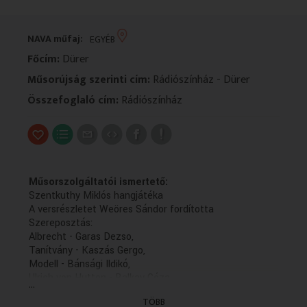
VALLÁS
VALLÁS
NAVA műfaj:
EGYÉB
Főcím:
Dürer
Műsorújság szerinti cím:
Rádiószínház - Dürer
Összefoglaló cím:
Rádiószínház
Műsorszolgáltatói ismertető:
Szentkuthy Miklós hangjátéka
A versrészletet Weöres Sándor fordította
Szereposztás:
Albrecht - Garas Dezso,
Tanítvány - Kaszás Gergo,
Modell - Bánsági Ildikó,
Ulrich von Hutten - Balkay Géza
...
A felvételt Rosenman Péter és Ádám Krisztina
TÖBB
készítette