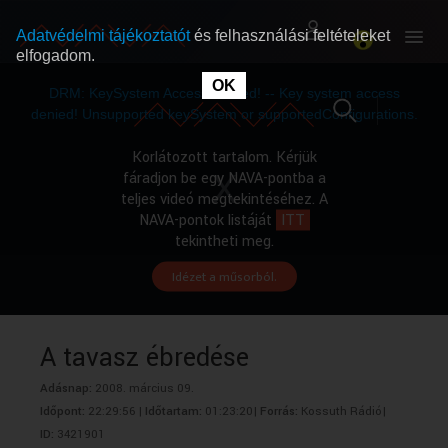
Adatvédelmi tájékoztatót
és felhasználási feltételeket
elfogadom.
This
is
OK
RÓLUNK
RÓLUNK
a
DRM: KeySystem Access Denied! -- Key system access
modal
window.
denied! Unsupported keySystem or supportedConfigurations.
SZABAD MŰSOROK
SZABAD MŰSOROK
Korlátozott tartalom. Kérjük
fáradjon be egy NAVA-pontba a
teljes videó megtekintéséhez. A
MŰSORÚJSÁG
MŰSORÚJSÁG
NAVA-pontok listáját
ITT
tekintheti meg.
Idézet a műsorból.
GYŰJTEMÉNYEK
GYŰJTEMÉNYEK
SEGÍTHETÜNK?
SEGÍTHETÜNK?
A tavasz ébredése
Adásnap:
2008. március 09.
OKTATÁS
OKTATÁS
Időpont:
22:29:56 |
Időtartam:
01:23:20|
Forrás:
Kossuth Rádió|
ID:
3421901