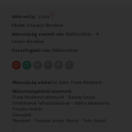
VALLÁS
VALLÁS
NAVA műfaj:
EGYÉB
Főcím:
A tavasz ébredése
Műsorújság szerinti cím:
Rádiószínház - A
tavasz ébredése
Összefoglaló cím:
Rádiószínház
Műsorújság adatai:
Író, költo: Frank Wedekind
Műsorszolgáltatói ismertető:
Frank Wedekind színmuvét - Bányay Geyza
fordításának felhasználásával - rádióra alkalmazta:
Forgács András
Szereplok:
Menyhért - Fazekas István, Moritz - Tóth József,
Wendla - Csonka Ibolya, Thea - Pregitzer Fruzsina,
...