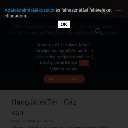
Adatvédelmi tájékoztatót
és felhasználási feltételeket
elfogadom.
This
is
OK
RÓLUNK
RÓLUNK
a
DRM: KeySystem Access Denied! -- Key system access
modal
window.
denied! Unsupported keySystem or supportedConfigurations.
SZABAD MŰSOROK
SZABAD MŰSOROK
Korlátozott tartalom. Kérjük
fáradjon be egy NAVA-pontba a
teljes videó megtekintéséhez. A
MŰSORÚJSÁG
MŰSORÚJSÁG
NAVA-pontok listáját
ITT
tekintheti meg.
Idézet a műsorból.
GYŰJTEMÉNYEK
GYŰJTEMÉNYEK
SEGÍTHETÜNK?
SEGÍTHETÜNK?
HangJátékTér - Gáz
van
OKTATÁS
OKTATÁS
Adásnap:
2008. február 15.
Időpont:
13:59:35 |
Időtartam:
00:29:46|
Forrás:
Bartók Rádió|