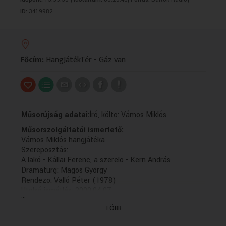
VALLÁS
VALLÁS
ID:
3419982
Főcím:
HangJátékTér - Gáz van
Műsorújság adatai:
Író, költo: Vámos Miklós
Műsorszolgáltatói ismertető:
Vámos Miklós hangjátéka
Szereposztás:
A lakó - Kállai Ferenc, a szerelo - Kern András
Dramaturg: Magos György
Rendezo: Valló Péter (1978)
Utolsó ismétlés: 2000.04.07.
...
TÖBB