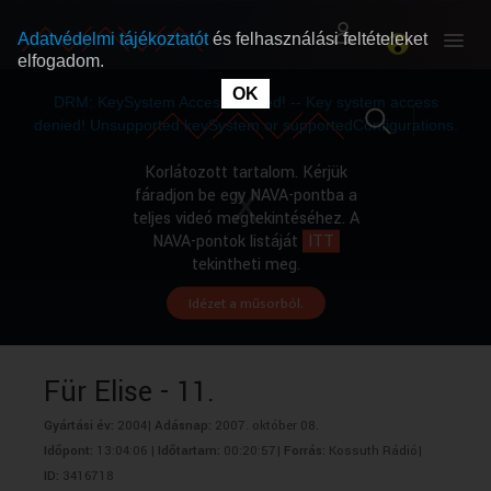
Adatvédelmi tájékoztatót
és felhasználási feltételeket
elfogadom.
This
is
OK
RÓLUNK
RÓLUNK
a
DRM: KeySystem Access Denied! -- Key system access
modal
window.
denied! Unsupported keySystem or supportedConfigurations.
SZABAD MŰSOROK
SZABAD MŰSOROK
Korlátozott tartalom. Kérjük
fáradjon be egy NAVA-pontba a
teljes videó megtekintéséhez. A
MŰSORÚJSÁG
MŰSORÚJSÁG
NAVA-pontok listáját
ITT
tekintheti meg.
Idézet a műsorból.
GYŰJTEMÉNYEK
GYŰJTEMÉNYEK
SEGÍTHETÜNK?
SEGÍTHETÜNK?
Für Elise - 11.
Gyártási év:
2004|
Adásnap:
2007. október 08.
OKTATÁS
OKTATÁS
Időpont:
13:04:06 |
Időtartam:
00:20:57|
Forrás:
Kossuth Rádió|
ID:
3416718