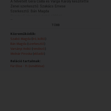
A felvételt Gera Csilla és Varga Károly készítette
Zenei szerkesztő: Szakács Emese
Szerkesztő: Bán Magda
Rendező: Varsányi Anikó (2004)
...
(XIII/12. rész: holnap, K.13.04)
TÖBB
Szabó Magda 90 éves okt. 5-én
Közreműködők:
Szabó Magda
(
író, költő
)
Bán Magda
(
szerkesztő
)
Varsányi Anikó
(
rendező
)
Molnár Piroska
(
előadó
)
Reláció tartalmak:
Für Elise - 11. (ismétlése)