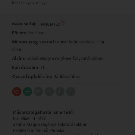
Beszélt nyelv:
magyar
VALLÁS
VALLÁS
NAVA műfaj:
HANGJÁTÉK
Főcím:
Für Elise
Műsorújság szerinti cím:
Rádiószínház - Für
Elise
Alcím:
Szabó Magda regénye folytatásokban
Epizódszám:
11.
Összefoglaló cím:
Rádiószínház
Műsorszolgáltatói ismertető:
Für Elise 11. rész
Szabó Magda regénye folytatásokban
Felolvassa: Molnár Piroska