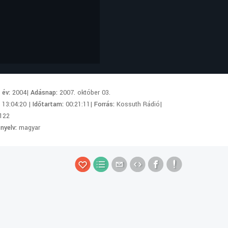
i év:
2004|
Adásnap:
2007. október 03.
:
13:04:20 |
Időtartam:
00:21:11|
Forrás:
Kossuth Rádió|
122
 nyelv:
magyar