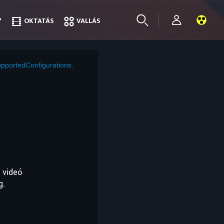
?
?
OKTATÁS
OKTATÁS
VALLÁS
VALLÁS
pportedConfigurations.
 videó
g.