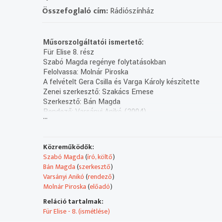
Összefoglaló cím:
Rádiószínház
Műsorszolgáltatói ismertető:
Für Elise 8. rész
Szabó Magda regénye folytatásokban
Felolvassa: Molnár Piroska
A felvételt Gera Csilla és Varga Károly készítette
Zenei szerkesztő: Szakács Emese
Szerkesztő: Bán Magda
Rendező: Varsányi Anikó (2004)
...
(XIII/9. rész: holnap, K. 13.04)
Szabó Magda 90 éves okt. 5-én
Közreműködők:
Szabó Magda
(
író, költő
)
Bán Magda
(
szerkesztő
)
Varsányi Anikó
(
rendező
)
Molnár Piroska
(
előadó
)
Reláció tartalmak:
Für Elise - 8. (ismétlése)