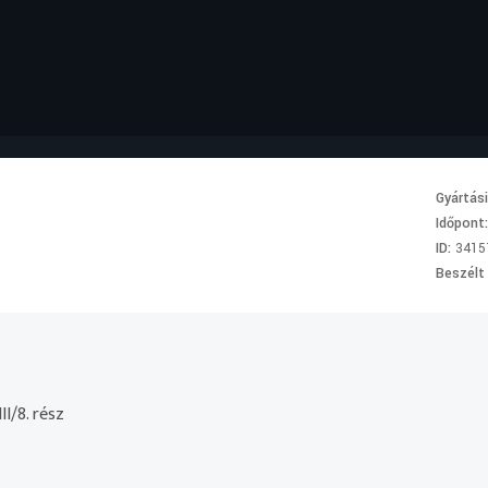
Gyártás
Időpont
ID:
3415
Beszélt
II/8. rész