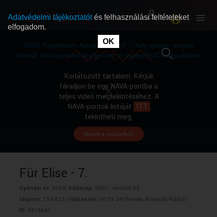
Adatvédelmi tájékoztatót
és felhasználási feltételeket
elfogadom.
This
is
OK
RÓLUNK
RÓLUNK
a
DRM: KeySystem Access Denied! -- Key system access
modal
window.
denied! Unsupported keySystem or supportedConfigurations.
SZABAD MŰSOROK
SZABAD MŰSOROK
Korlátozott tartalom. Kérjük
fáradjon be egy NAVA-pontba a
teljes videó megtekintéséhez. A
MŰSORÚJSÁG
MŰSORÚJSÁG
NAVA-pontok listáját
ITT
tekintheti meg.
Idézet a műsorból.
GYŰJTEMÉNYEK
GYŰJTEMÉNYEK
SEGÍTHETÜNK?
SEGÍTHETÜNK?
Für Elise - 7.
Gyártási év:
2004|
Adásnap:
2007. október 02.
OKTATÁS
OKTATÁS
Időpont:
13:04:21 |
Időtartam:
00:19:24|
Forrás:
Kossuth Rádió|
ID:
3414540