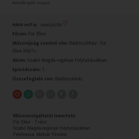
Beszélt nyelv:
magyar
VALLÁS
VALLÁS
NAVA műfaj:
HANGJÁTÉK
Főcím:
Für Elise
Műsorújság szerinti cím:
Rádiószínház- Für
Elise XIII/7.r.
Alcím:
Szabó Magda regénye folytatásokban
Epizódszám:
7.
Összefoglaló cím:
Rádiószínház
Műsorszolgáltatói ismertető:
Für Elise - 7.rész
Szabó Magda regénye folytatásokban
Felolvassa: Molnár Piroska