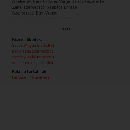
A felvételt Gera Csilla és Varga Károly készítette
Zenei szerkesztő: Szakács Emese
Szerkesztő: Bán Magda
Rendező: Varsányi Anikó (2004)
...
(XIII/8.rész: holnap, K.13.04)
TÖBB
(Elso adás: 2004.01.13.)
Szabó Magda 90 éves okt. 5-én
Közreműködők:
Szabó Magda
(
író, költő
)
Bán Magda
(
szerkesztő
)
Varsányi Anikó
(
rendező
)
Molnár Piroska
(
előadó
)
Reláció tartalmak:
Für Elise - 7. (ismétlése)