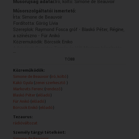
Műsorújság adatai:
Író, költo: Simone de Beauvoir
Műsorszolgáltatói ismertető:
Írta: Simone de Beauvoir
Fordította: Görög Lívia
Szereplok: Raymond Fosca gróf - Blaskó Péter, Régine,
a színészno - Für Anikó
Közremuködik: Börcsök Eniko
A felvételt Cornides Tamás és Váli Mariann készítette
...
Zenei Szerkeszto: Kakó Gyula
TÖBB
Rádióra alkalmazta és rendezte: Markovits Ferenc
(X/7. rész: holnap, K. 13.04)
Közreműködők:
Simone de Beauvoir
(
író, költő
)
Kakó Gyula
(
zenei szerkesztő
)
Markovits Ferenc
(
rendező
)
Blaskó Péter
(
előadó
)
Für Anikó
(
előadó
)
Börcsök Enikő
(
előadó
)
Tezaurus:
rádióváltozat
Személy tárgyi tételként:
Simone de Beauvoir