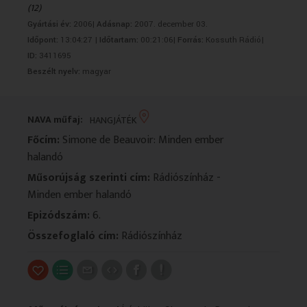
(12)
VALLÁS
VALLÁS
Gyártási év:
2006|
Adásnap:
2007. december 03.
Időpont:
13:04:27 |
Időtartam:
00:21:06|
Forrás:
Kossuth Rádió|
ID:
3411695
Beszélt nyelv:
magyar
NAVA műfaj:
HANGJÁTÉK
Főcím:
Simone de Beauvoir: Minden ember
halandó
Műsorújság szerinti cím:
Rádiószínház -
Minden ember halandó
Epizódszám:
6.
Összefoglaló cím:
Rádiószínház