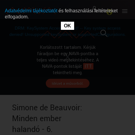
Adatvédelmi tájékoztatót
és felhasználási feltételeket
elfogadom.
This
is
OK
RÓLUNK
RÓLUNK
a
DRM: KeySystem Access Denied! -- Key system access
modal
window.
denied! Unsupported keySystem or supportedConfigurations.
SZABAD MŰSOROK
SZABAD MŰSOROK
Korlátozott tartalom. Kérjük
fáradjon be egy NAVA-pontba a
teljes videó megtekintéséhez. A
MŰSORÚJSÁG
MŰSORÚJSÁG
NAVA-pontok listáját
ITT
tekintheti meg.
Idézet a műsorból.
GYŰJTEMÉNYEK
GYŰJTEMÉNYEK
SEGÍTHETÜNK?
SEGÍTHETÜNK?
Simone de Beauvoir:
Minden ember
OKTATÁS
OKTATÁS
halandó - 6.