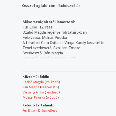
Összefoglaló cím:
Rádiószínház
Műsorszolgáltatói ismertető:
Für Elise -12. rész
Szabó Magda regénye folytatásokban
Felolvassa: Molnár Piroska
A felvételt Gera Csilla és Varga Károly készítette
Zenei szerkesztő: Szakács Emese
Szerkesztő: Bán Magda
Rendező: Varsányi Anikó (2004)
...
(XIII/13.rész: holnap, K.13.04)
(Első adás: 2004.01.20.)
Szabó Magda 90 éves okt. 5-én
Közreműködők:
Szabó Magda
(
író, költő
)
Bán Magda
(
szerkesztő
)
Varsányi Anikó
(
rendező
)
Molnár Piroska
(
előadó
)
Reláció tartalmak:
Für Elise - 12. (ismétlése)