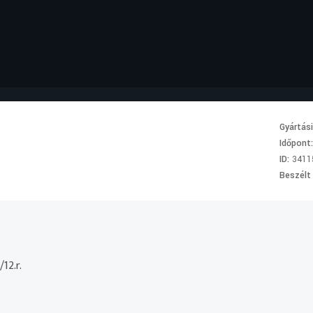
Gyártás
Időpont
ID:
3411
Beszélt
12.r.