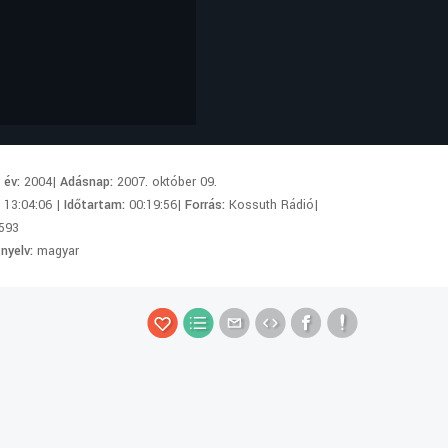
i év:
2004|
Adásnap:
2007. október 09.
:
13:04:06 |
Időtartam:
00:19:56|
Forrás:
Kossuth Rádió|
593
 nyelv:
magyar