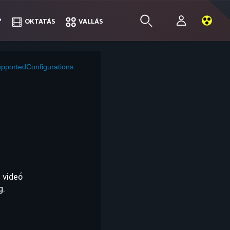
?
?
OKTATÁS
OKTATÁS
VALLÁS
VALLÁS
pportedConfigurations.
 videó
g.