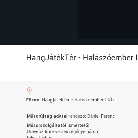
HangJátékTér - Halászóember II
Főcím:
HangJátékTér - Halászóember III/1.r.
Műsorújság adatai:
rendezo: Dániel Ferenc
Műsorszolgáltatói ismertető:
Oravecz Imre verses regénye három
folytatásban