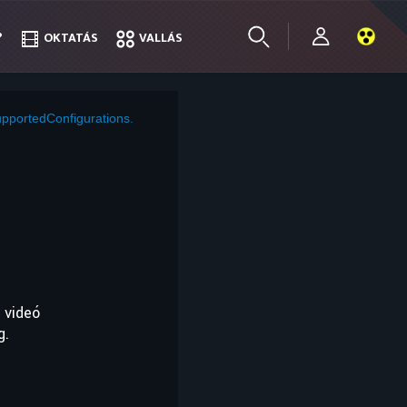
?
?
OKTATÁS
OKTATÁS
VALLÁS
VALLÁS
pportedConfigurations.
 videó
g.