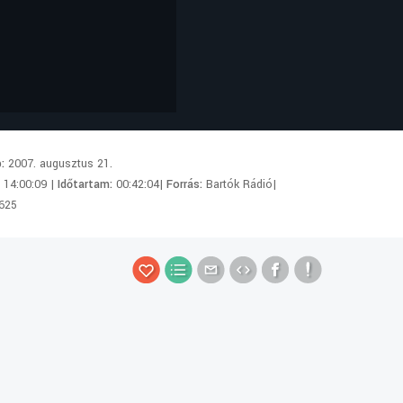
p:
2007. augusztus 21.
:
14:00:09 |
Időtartam:
00:42:04|
Forrás:
Bartók Rádió|
625