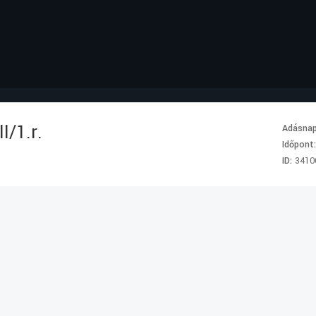
I/1.r.
Adásna
Időpont
ID:
3410