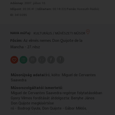
Adásnap:
2007. július 10.
VALLÁS
VALLÁS
Időpont:
20:35:41 |
Időtartam:
00:18:22|
Forrás:
Kossuth Rádió|
ID:
3410285
NAVA műfaj:
KULTURÁLIS / MŰVÉSZETI MŰSOR
Főcím:
Az elmés nemes Don Quijote de la
Mancha - 27. rész
Műsorújság adatai:
Író, költo: Miguel de Cervantes
Saavedra
Műsorszolgáltatói ismertető:
Miguel de Cervantes Saavedra regénye folytatásokban
Gyory Vilmos fordítását átdolgozta: Benyhe János
Don Quijote megkísértése
ró - Bodrogi Gyula, Don Quijote - Gábor Miklós,
Hercegné - Káldi Nóra, Altisidora, Emerencia, lányok -