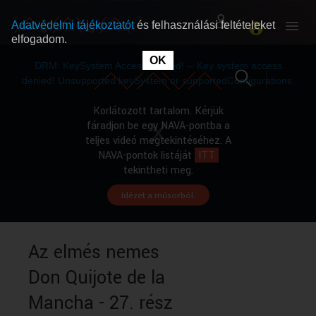
Adatvédelmi tájékoztatót
és felhasználási feltételeket
elfogadom.
This
is
OK
RÓLUNK
RÓLUNK
a
DRM: KeySystem Access Denied! -- Key system access
modal
window.
denied! Unsupported keySystem or supportedConfigurations.
SZABAD MŰSOROK
SZABAD MŰSOROK
Korlátozott tartalom. Kérjük
fáradjon be egy NAVA-pontba a
teljes videó megtekintéséhez. A
MŰSORÚJSÁG
MŰSORÚJSÁG
NAVA-pontok listáját
ITT
tekintheti meg.
Idézet a műsorból.
GYŰJTEMÉNYEK
GYŰJTEMÉNYEK
SEGÍTHETÜNK?
SEGÍTHETÜNK?
Az elmés nemes
Don Quijote de la
OKTATÁS
OKTATÁS
Mancha - 27. rész