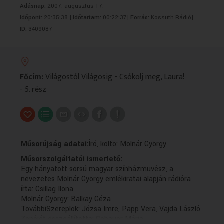
Adásnap:
2007. augusztus 17.
VALLÁS
VALLÁS
Időpont:
20:35:38 |
Időtartam:
00:22:37|
Forrás:
Kossuth Rádió|
ID:
3409087
Főcím:
Világostól Világosig - Csókolj meg, Laura!
- 5. rész
Műsorújság adatai:
Író, költo: Molnár György
Műsorszolgáltatói ismertető:
Egy hányatott sorsú magyar színházmuvész, a
nevezetes Molnár György emlékiratai alapján rádióra
írta: Csillag Ilona
Molnár György: Balkay Géza
TovábbiSzereplok: Józsa Imre, Papp Vera, Vajda László
Zenéjét összeállította: Gebauer Mária