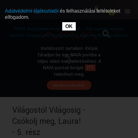
Adatvédelmi tájékoztatót
és felhasználási feltételeket
elfogadom.
This
is
OK
RÓLUNK
RÓLUNK
a
DRM: KeySystem Access Denied! -- Key system access
modal
window.
denied! Unsupported keySystem or supportedConfigurations.
SZABAD MŰSOROK
SZABAD MŰSOROK
Korlátozott tartalom. Kérjük
fáradjon be egy NAVA-pontba a
teljes videó megtekintéséhez. A
MŰSORÚJSÁG
MŰSORÚJSÁG
NAVA-pontok listáját
ITT
tekintheti meg.
Idézet a műsorból.
GYŰJTEMÉNYEK
GYŰJTEMÉNYEK
SEGÍTHETÜNK?
SEGÍTHETÜNK?
Világostól Világosig -
Csókolj meg, Laura!
OKTATÁS
OKTATÁS
- 5. rész