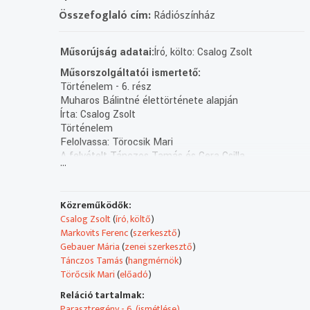
Összefoglaló cím:
Rádiószínház
Műsorújság adatai:
Író, költo: Csalog Zsolt
Műsorszolgáltatói ismertető:
Történelem - 6. rész
Muharos Bálintné élettörténete alapján
Írta: Csalog Zsolt
Történelem
Felolvassa: Törocsik Mari
A felvételt Tánczos Tamás és Gera Csilla
...
készítette
Zenei munkatárs: Gebauer Mária
Szerkeszto-rendezo: Markovits Ferenc (2000)
Közreműködők:
(X/7.rész: holnap, K. 13.04)
Csalog Zsolt
(
író, költő
)
Markovits Ferenc
(
szerkesztő
)
Gebauer Mária
(
zenei szerkesztő
)
Tánczos Tamás
(
hangmérnök
)
Törőcsik Mari
(
előadó
)
Reláció tartalmak:
Parasztregény - 6. (ismétlése)