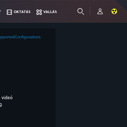
?
?
OKTATÁS
OKTATÁS
VALLÁS
VALLÁS
pportedConfigurations.
 videó
g.