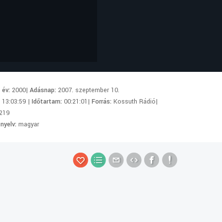
i év:
2000|
Adásnap:
2007. szeptember 10.
:
13:03:59 |
Időtartam:
00:21:01|
Forrás:
Kossuth Rádió|
219
 nyelv:
magyar