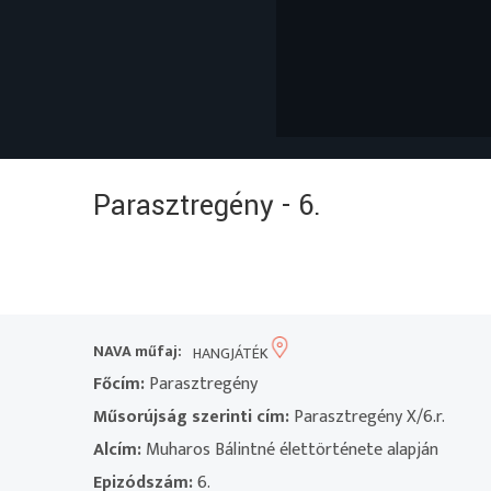
Parasztregény - 6.
NAVA műfaj:
HANGJÁTÉK
Főcím:
Parasztregény
Műsorújság szerinti cím:
Parasztregény X/6.r.
Alcím:
Muharos Bálintné élettörténete alapján
Epizódszám:
6.