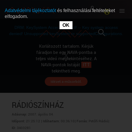
Adatvédelmi tájékoztatót
és felhasználási feltételeket
elfogadom.
This
is
OK
RÓLUNK
RÓLUNK
a
DRM: KeySystem Access Denied! -- Key system access
modal
window.
denied! Unsupported keySystem or supportedConfigurations.
SZABAD MŰSOROK
SZABAD MŰSOROK
Korlátozott tartalom. Kérjük
fáradjon be egy NAVA-pontba a
teljes videó megtekintéséhez. A
MŰSORÚJSÁG
MŰSORÚJSÁG
NAVA-pontok listáját
ITT
tekintheti meg.
Idézet a műsorból.
GYŰJTEMÉNYEK
GYŰJTEMÉNYEK
SEGÍTHETÜNK?
SEGÍTHETÜNK?
RÁDIÓSZÍNHÁZ
Adásnap:
2007. április 04.
OKTATÁS
OKTATÁS
Időpont:
21:25:12 |
Időtartam:
00:36:10|
Forrás:
Petőfi Rádió|
ID:
3403281