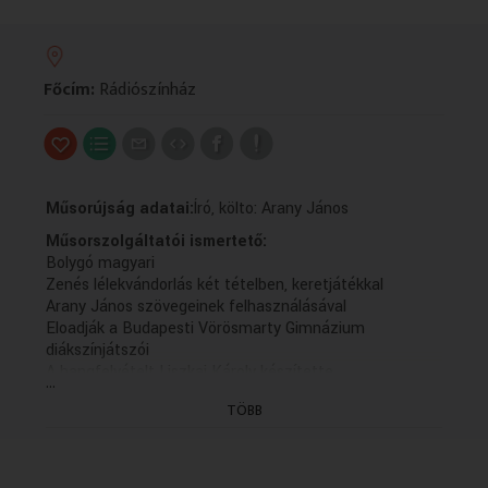
VALLÁS
VALLÁS
Főcím:
Rádiószínház
Műsorújság adatai:
Író, költo: Arany János
Műsorszolgáltatói ismertető:
Bolygó magyari
Zenés lélekvándorlás két tételben, keretjátékkal
Arany János szövegeinek felhasználásával
Eloadják a Budapesti Vörösmarty Gimnázium
diákszínjátszói
A hangfelvételt Liszkai Károly készítette
...
Dramaturg-Szerkeszto: Solténszky Tibor
TÖBB
Zenéjét szerezte és rendezte: Pap Gábor
A Rádiószínház bemutatója