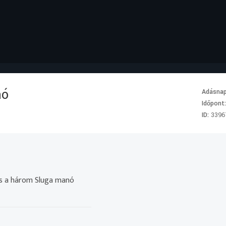
nó
Adásna
Időpont
ID:
3396
és a három Sluga manó