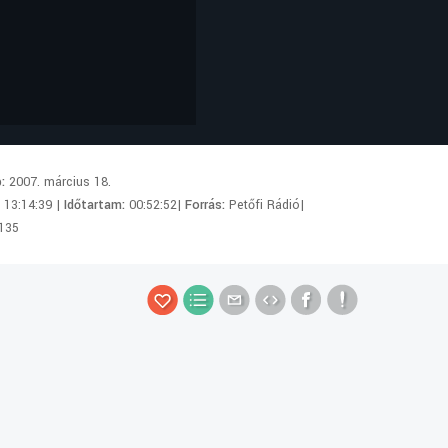
p:
2007. március 18.
:
13:14:39 |
Időtartam:
00:52:52|
Forrás:
Petőfi Rádió|
135