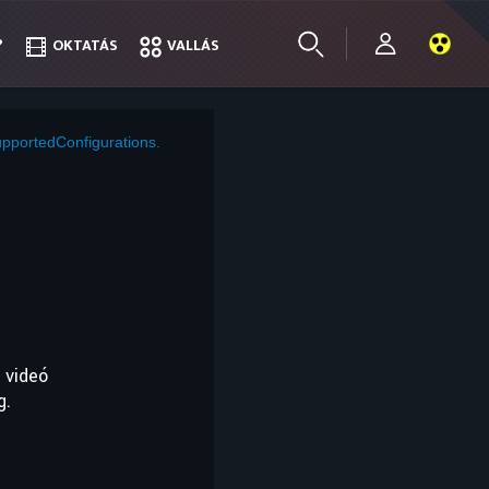
?
?
OKTATÁS
OKTATÁS
VALLÁS
VALLÁS
pportedConfigurations.
 videó
g.