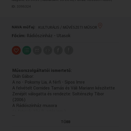
VALLÁS
VALLÁS
ID:
3395324
NAVA műfaj:
KULTURÁLIS / MŰVÉSZETI MŰSOR
Főcím:
Rádiószinház - Utasok
Műsorszolgáltatói ismertető:
Oláh Gábor:
A no - Pokorny Lia, A férfi - Sipos Imre
A felvételt Cornides Tamás és Váli Mariann készítette
Zenéjét válogatta és rendezte: Solténszky Tibor
(2006)
A Rádiószínház musora
(a február 13-i B. adás ism.)
...
TÖBB