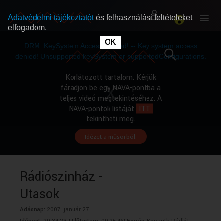
Adatvédelmi tájékoztatót
és felhasználási feltételeket
elfogadom.
This
is
OK
RÓLUNK
RÓLUNK
a
DRM: KeySystem Access Denied! -- Key system access
modal
window.
denied! Unsupported keySystem or supportedConfigurations.
SZABAD MŰSOROK
SZABAD MŰSOROK
Korlátozott tartalom. Kérjük
fáradjon be egy NAVA-pontba a
teljes videó megtekintéséhez. A
MŰSORÚJSÁG
MŰSORÚJSÁG
NAVA-pontok listáját
ITT
tekintheti meg.
Idézet a műsorból.
GYŰJTEMÉNYEK
GYŰJTEMÉNYEK
SEGÍTHETÜNK?
SEGÍTHETÜNK?
Rádiószinház -
Utasok
OKTATÁS
OKTATÁS
Adásnap:
2007. január 27.
Időpont:
20:34:23 |
Időtartam:
00:26:46|
Forrás:
Kossuth Rádió|