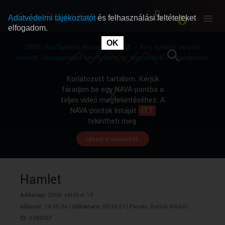
Adatvédelmi tájékoztatót
és felhasználási feltételeket
elfogadom.
This
is
OK
RÓLUNK
RÓLUNK
a
DRM: KeySystem Access Denied! -- Key system access
modal
window.
denied! Unsupported keySystem or supportedConfigurations.
SZABAD MŰSOROK
SZABAD MŰSOROK
Korlátozott tartalom. Kérjük
fáradjon be egy NAVA-pontba a
teljes videó megtekintéséhez. A
MŰSORÚJSÁG
MŰSORÚJSÁG
NAVA-pontok listáját
ITT
tekintheti meg.
Idézet a műsorból.
GYŰJTEMÉNYEK
GYŰJTEMÉNYEK
SEGÍTHETÜNK?
SEGÍTHETÜNK?
Hamlet
Adásnap:
2006. október 10.
OKTATÁS
OKTATÁS
Időpont:
14:05:34 |
Időtartam:
00:56:01|
Forrás:
Bartók Rádió|
ID:
3386367