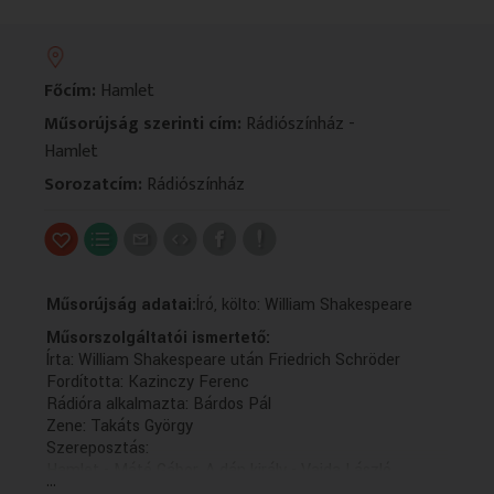
VALLÁS
VALLÁS
Főcím:
Hamlet
Műsorújság szerinti cím:
Rádiószínház -
Hamlet
Sorozatcím:
Rádiószínház
Műsorújság adatai:
Író, költo: William Shakespeare
Műsorszolgáltatói ismertető:
Írta: William Shakespeare után Friedrich Schröder
Fordította: Kazinczy Ferenc
Rádióra alkalmazta: Bárdos Pál
Zene: Takáts György
Szereposztás:
Hamlet - Máté Gábor, A dán király - Vajda László,
...
A királyné - Almási Éva, A megholt király lelke - Mécs