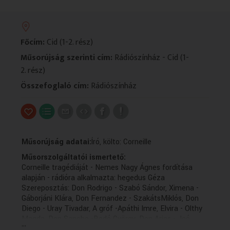
VALLÁS
VALLÁS
Főcím:
Cid (1-2. rész)
Műsorújság szerinti cím:
Rádiószínház - Cid (1-
2. rész)
Összefoglaló cím:
Rádiószínház
Műsorújság adatai:
Író, költo: Corneille
Műsorszolgáltatói ismertető:
Corneille tragédiáját - Nemes Nagy Ágnes fordítása
alapján - rádióra alkalmazta: hegedus Géza
Szereposztás: Don Rodrigo - Szabó Sándor, Ximena -
Gáborjáni Klára, Don Fernandez - SzakátsMiklós, Don
Diego - Uray Tivadar, A gróf -Apáthi Imre, Elvira - Olthy
Magda, Don Sancho -Bodó György, Don Arias - Joó
...
László