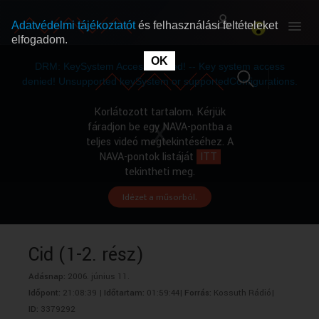
Adatvédelmi tájékoztatót
és felhasználási feltételeket
elfogadom.
This
is
OK
RÓLUNK
RÓLUNK
a
DRM: KeySystem Access Denied! -- Key system access
modal
window.
denied! Unsupported keySystem or supportedConfigurations.
SZABAD MŰSOROK
SZABAD MŰSOROK
Korlátozott tartalom. Kérjük
fáradjon be egy NAVA-pontba a
teljes videó megtekintéséhez. A
MŰSORÚJSÁG
MŰSORÚJSÁG
NAVA-pontok listáját
ITT
tekintheti meg.
Idézet a műsorból.
GYŰJTEMÉNYEK
GYŰJTEMÉNYEK
SEGÍTHETÜNK?
SEGÍTHETÜNK?
Cid (1-2. rész)
Adásnap:
2006. június 11.
OKTATÁS
OKTATÁS
Időpont:
21:08:39 |
Időtartam:
01:59:44|
Forrás:
Kossuth Rádió|
ID:
3379292