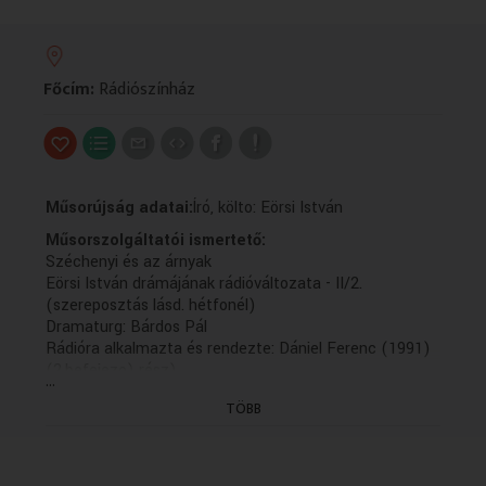
VALLÁS
VALLÁS
Főcím:
Rádiószínház
Műsorújság adatai:
Író, költo: Eörsi István
Műsorszolgáltatói ismertető:
Széchenyi és az árnyak
Eörsi István drámájának rádióváltozata - II/2.
(szereposztás lásd. hétfonél)
Dramaturg: Bárdos Pál
Rádióra alkalmazta és rendezte: Dániel Ferenc (1991)
(2.befejezo) rész)
...
(Az 1991. szeptember 1-i adás ism.) - További
TÖBB
ismétlés: 1996.05.19.