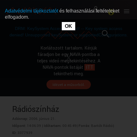
Adatvédelmi tájékoztatót
és felhasználási feltételeket
elfogadom.
This
is
OK
RÓLUNK
RÓLUNK
a
DRM: KeySystem Access Denied! -- Key system access
modal
window.
denied! Unsupported keySystem or supportedConfigurations.
SZABAD MŰSOROK
SZABAD MŰSOROK
Korlátozott tartalom. Kérjük
fáradjon be egy NAVA-pontba a
teljes videó megtekintéséhez. A
MŰSORÚJSÁG
MŰSORÚJSÁG
NAVA-pontok listáját
ITT
tekintheti meg.
Idézet a műsorból.
GYŰJTEMÉNYEK
GYŰJTEMÉNYEK
SEGÍTHETÜNK?
SEGÍTHETÜNK?
Rádiószínház
Adásnap:
2006. június 21.
OKTATÁS
OKTATÁS
Időpont:
14:06:39 |
Időtartam:
00:45:49|
Forrás:
Bartók Rádió|
ID:
3377939