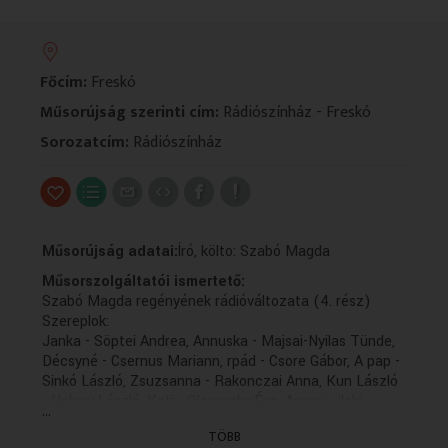
VALLÁS
VALLÁS
Főcím:
Freskó
Műsorújság szerinti cím:
Rádiószínház - Freskó
Sorozatcím:
Rádiószínház
Műsorújság adatai:
Író, költo: Szabó Magda
Műsorszolgáltatói ismertető:
Szabó Magda regényének rádióváltozata (4. rész)
Szereplok:
Janka - Söptei Andrea, Annuska - Majsai-Nyilas Tünde,
Décsyné - Csernus Mariann, rpád - Csore Gábor, A pap -
Sinkó László, Zsuzsanna - Rakonczai Anna, Kun László
- Helyey László, Kati - Olsavszky Éva, Anzsu - jlaki
...
Dénes, Éva - Németh Borbála
TÖBB
Zenei Szerkeszto: Szakács Emese