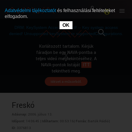
Adatvédelmi tájékoztatót
és felhasználási feltételeket
elfogadom.
This
is
OK
RÓLUNK
RÓLUNK
a
DRM: KeySystem Access Denied! -- Key system access
modal
window.
denied! Unsupported keySystem or supportedConfigurations.
SZABAD MŰSOROK
SZABAD MŰSOROK
Korlátozott tartalom. Kérjük
fáradjon be egy NAVA-pontba a
teljes videó megtekintéséhez. A
MŰSORÚJSÁG
MŰSORÚJSÁG
NAVA-pontok listáját
ITT
tekintheti meg.
Idézet a műsorból.
GYŰJTEMÉNYEK
GYŰJTEMÉNYEK
SEGÍTHETÜNK?
SEGÍTHETÜNK?
Freskó
Adásnap:
2006. július 13.
OKTATÁS
OKTATÁS
Időpont:
14:06:45 |
Időtartam:
00:53:16|
Forrás:
Bartók Rádió|
ID:
3376813