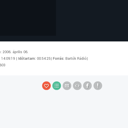
p:
2006. április 06.
:
14:09:19 |
Időtartam:
00:54:25|
Forrás:
Bartók Rádió|
803