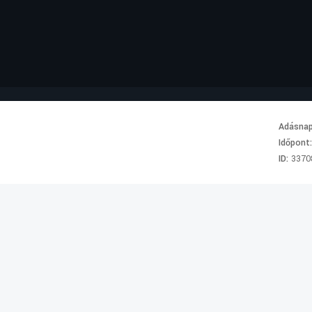
Adásna
Időpont
ID:
3370