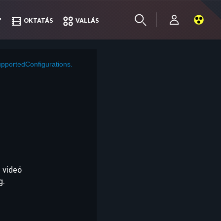
?
?
OKTATÁS
OKTATÁS
VALLÁS
VALLÁS
pportedConfigurations.
 videó
g.