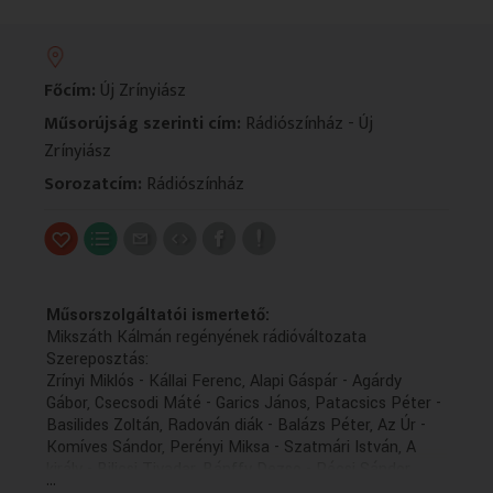
VALLÁS
VALLÁS
Főcím:
Új Zrínyiász
Műsorújság szerinti cím:
Rádiószínház - Új
Zrínyiász
Sorozatcím:
Rádiószínház
Műsorszolgáltatói ismertető:
Mikszáth Kálmán regényének rádióváltozata
Szereposztás:
Zrínyi Miklós - Kállai Ferenc, Alapi Gáspár - Agárdy
Gábor, Csecsodi Máté - Garics János, Patacsics Péter -
Basilides Zoltán, Radován diák - Balázs Péter, Az Úr -
Komíves Sándor, Perényi Miksa - Szatmári István, A
király - Bilicsi Tivadar, Bánffy Dezso - Pécsi Sándor,
...
Dániel Erno - Velenczey István, Eötvös Károly - Ujlaky