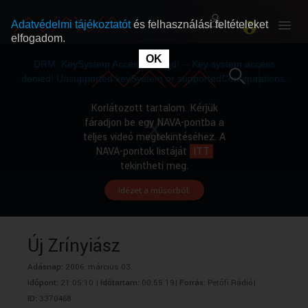
Adatvédelmi tájékoztatót
és felhasználási feltételeket
elfogadom.
This
is
OK
RÓLUNK
RÓLUNK
a
DRM: KeySystem Access Denied! -- Key system access
modal
window.
denied! Unsupported keySystem or supportedConfigurations.
SZABAD MŰSOROK
SZABAD MŰSOROK
Korlátozott tartalom. Kérjük
fáradjon be egy NAVA-pontba a
teljes videó megtekintéséhez. A
MŰSORÚJSÁG
MŰSORÚJSÁG
NAVA-pontok listáját
ITT
tekintheti meg.
Idézet a műsorból.
GYŰJTEMÉNYEK
GYŰJTEMÉNYEK
SEGÍTHETÜNK?
SEGÍTHETÜNK?
Új Zrínyiász
Adásnap:
2006. március 03.
OKTATÁS
OKTATÁS
Időpont:
21:05:10 |
Időtartam:
00:55:19|
Forrás:
Petőfi Rádió|
ID:
3370468