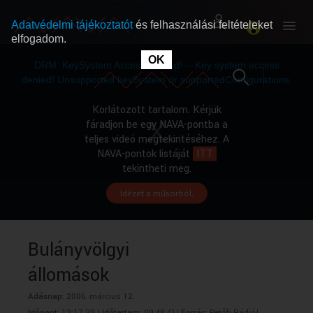
Adatvédelmi tájékoztatót
és felhasználási feltételeket
elfogadom.
This
is
OK
RÓLUNK
RÓLUNK
a
DRM: KeySystem Access Denied! -- Key system access
modal
window.
denied! Unsupported keySystem or supportedConfigurations.
SZABAD MŰSOROK
SZABAD MŰSOROK
Korlátozott tartalom. Kérjük
fáradjon be egy NAVA-pontba a
teljes videó megtekintéséhez. A
MŰSORÚJSÁG
MŰSORÚJSÁG
NAVA-pontok listáját
ITT
tekintheti meg.
Idézet a műsorból.
GYŰJTEMÉNYEK
GYŰJTEMÉNYEK
SEGÍTHETÜNK?
SEGÍTHETÜNK?
Bulányvölgyi
állomások
OKTATÁS
OKTATÁS
Adásnap:
2006. március 12.
Időpont:
13:17:28 |
Időtartam:
00:48:41|
Forrás:
Petőfi Rádió|