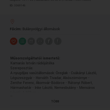
VALLÁS
VALLÁS
ID:
3369146
Főcím:
Bulányvölgyi állomások
Műsorszolgáltatói ismertető:
Kamarás István rádiójátéka
Szereposztás:
A nyugdíjas vasútállomások: Öreglak - Csákányi László,
Légszeszgyár - Horváth Tivadar, Alsószömörnye -
Zenthe Ferenc, Ákomvár-Bödörce - Rátonyi Róbert,
Hármashatár - Inke László, Nemesbulány - Mensáros
László, A 375-ös -
...
Tomanek Nándor
TÖBB
Km. Csöre Gábor, Darvas Magda, Földessy Margit,
Halász László, Papp Zoltán, Pártos Erzsi, Vajda Károly