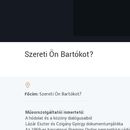
Szereti Ön Bartókot?
Főcím:
Szereti Ön Bartókot?
Műsorszolgáltatói ismertető:
A hódolat és a közöny dialógusaiból
Lázár Eszter és Czigány György dokumentumjátéka
Az 1969-es barcelonai Premios Ondas nemzetközi rádi