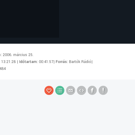
p:
2006. március 25.
:
13:21:28 |
Időtartam:
00:41:57|
Forrás:
Bartók Rádió|
484