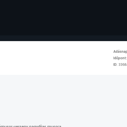
Adásna
Időpont
ID:
3368
ómusor-verseny nagydíjas musora