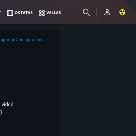
?
?
OKTATÁS
OKTATÁS
VALLÁS
VALLÁS
pportedConfigurations.
 videó
g.