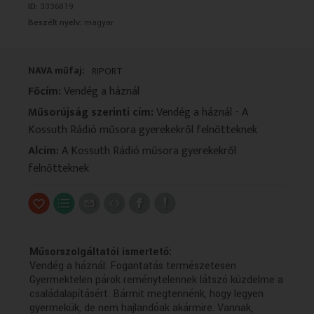
ID:
3336819
VALLÁS
VALLÁS
Beszélt nyelv:
magyar
NAVA műfaj:
RIPORT
Főcím:
Vendég a háznál
Műsorújság szerinti cím:
Vendég a háznál - A
Kossuth Rádió műsora gyerekekről felnőtteknek
Alcím:
A Kossuth Rádió műsora gyerekekről
felnőtteknek
Műsorszolgáltatói ismertető:
Vendég a háznál: Fogantatás természetesen
Gyermektelen párok reménytelennek látszó küzdelme a
családalapításért. Bármit megtennénk, hogy legyen
gyermekük, de nem hajlandóak akármire. Vannak,