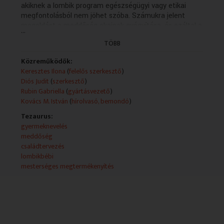
akiknek a lombik program egészségügyi vagy etikai
megfontolásból nem jöhet szóba. Számukra jelent
megoldást a meddőség okainak gyógyítása, és ezáltal a
...
természetes fogantatás elősegítése. Bemutatjuk a
TÖBB
lehetséges módszereket.
Szerkesztő: Keresztes Ilona
Közreműködők:
Szerkesztő: Diós Judit
Keresztes Ilona
(
felelős szerkesztő
)
Diós Judit
(
szerkesztő
)
Rubin Gabriella
(
gyártásvezető
)
Kovács M. István
(
hírolvasó, bemondó
)
Tezaurus:
gyermeknevelés
meddőség
családtervezés
lombikbébi
mesterséges megtermékenyítés