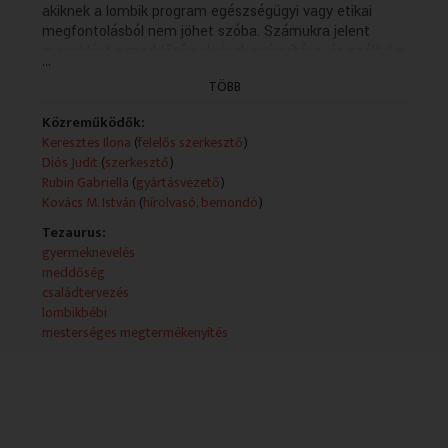
akiknek a lombik program egészségügyi vagy etikai
megfontolásból nem jöhet szóba. Számukra jelent
megoldást a meddőség okainak gyógyítása, és ezáltal a
...
természetes fogantatás elősegítése. Bemutatjuk a
TÖBB
lehetséges módszereket.
Szerkesztő: Keresztes Ilona
Közreműködők:
Szerkesztő: Diós Judit
Keresztes Ilona
(
felelős szerkesztő
)
Diós Judit
(
szerkesztő
)
Rubin Gabriella
(
gyártásvezető
)
Kovács M. István
(
hírolvasó, bemondó
)
Tezaurus:
gyermeknevelés
meddőség
családtervezés
lombikbébi
mesterséges megtermékenyítés