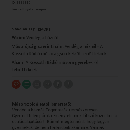
ID:
3336819
VALLÁS
VALLÁS
Beszélt nyelv:
magyar
NAVA műfaj:
RIPORT
Főcím:
Vendég a háznál
Műsorújság szerinti cím:
Vendég a háznál - A
Kossuth Rádió műsora gyerekekről felnőtteknek
Alcím:
A Kossuth Rádió műsora gyerekekről
felnőtteknek
Műsorszolgáltatói ismertető:
Vendég a háznál: Fogantatás természetesen
Gyermektelen párok reménytelennek látszó küzdelme a
családalapításért. Bármit megtennénk, hogy legyen
gyermekük, de nem hajlandóak akármire. Vannak,