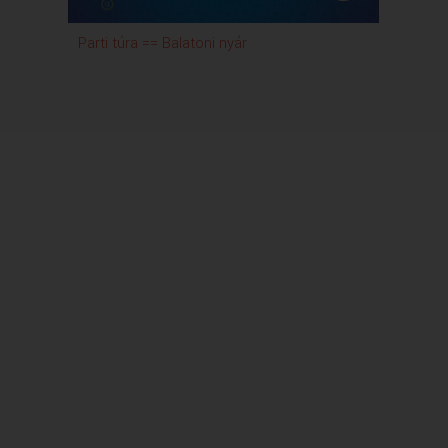
Parti túra == Balatoni nyár
Játék
korha