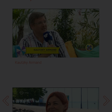
Kautzky Armand
Sz