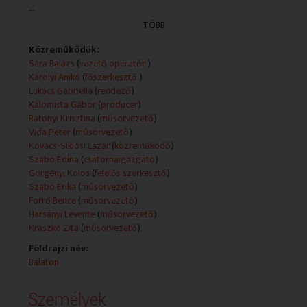
...
révfülöpi mólóra is. Új rovatokkal is jelentkezik a műsor,
a Nézők megismerhetik többek között a környező
TÖBB
települések vasútállomásainak történetét, valamint a
tó körüli legnépszerűbb futó- és túraútvonalakat,
Közreműködők:
továbbá bepillanthatnak a magyar Toszkánaként is
Sára Balázs
(
vezető operatőr
)
ismert Balaton-felvidék csodálatos konyhakertjeinek
Károlyi Anikó
(
főszerkesztő
)
világába is.
Lukács Gabriella
(
rendező
)
Kálomista Gábor
(
producer
)
Technikai leírás:
Rátonyi Krisztina
(
műsorvezető
)
A feltüntetett műsorkészítők köre adásonként változó.
Vida Péter
(
műsorvezető
)
Kovács-Siklósi Lázár
(
közreműködő
)
Szabó Edina
(
csatornaigazgató
)
Görgényi Kolos
(
felelős szerkesztő
)
Szabó Erika
(
műsorvezető
)
Forró Bence
(
műsorvezető
)
Harsányi Levente
(
műsorvezető
)
Kraszkó Zita
(
műsorvezető
)
Földrajzi név:
Balaton
Személyek