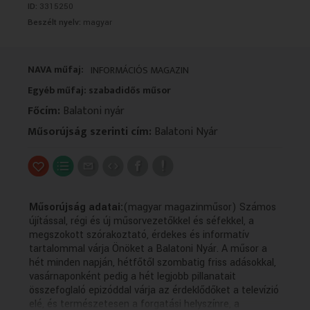
ID:
3315250
VALLÁS
VALLÁS
Beszélt nyelv:
magyar
NAVA műfaj:
INFORMÁCIÓS MAGAZIN
Egyéb műfaj: szabadidős műsor
Főcím:
Balatoni nyár
Műsorújság szerinti cím:
Balatoni Nyár
Műsorújság adatai:
(magyar magazinműsor) Számos
újítással, régi és új műsorvezetőkkel és séfekkel, a
megszokott szórakoztató, érdekes és informatív
tartalommal várja Önöket a Balatoni Nyár. A műsor a
hét minden napján, hétfőtől szombatig friss adásokkal,
vasárnaponként pedig a hét legjobb pillanatait
összefoglaló epizóddal várja az érdeklődőket a televízió
elé, és természetesen a forgatási helyszínre, a