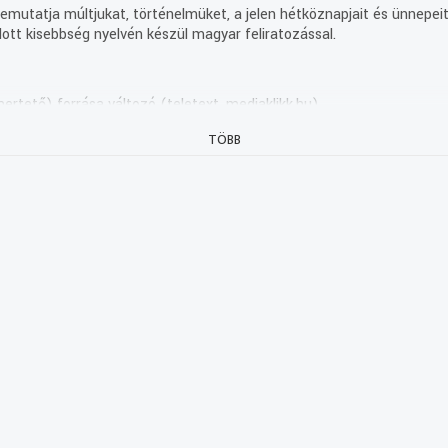
mutatja múltjukat, történelmüket, a jelen hétköznapjait és ünnepeit.
ott kisebbség nyelvén készül magyar feliratozással.
ertető) forrása változó (teletext, mediaklikk.hu).
TÖBB
nnállásának
ünk
égi,
vektől
szervezeteiket,
borút követően
 Budapestre