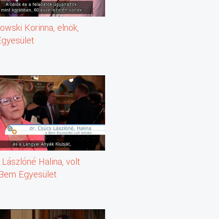
wski Korinna, elnök,
gyesület
Lászlóné Halina, volt
 Bem Egyesület