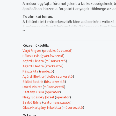
A műsor egyfajta fórumot jelent a kis közösségeknek, be
ápolásában, hiszen a forgatott anyagok többsége az ad
Technikai leírás:
A feltüntetett műsorkészítők köre adásonként változó.
A műsorszolgáltatói információk (Műsorszolgáltatói ism
...
Műsorszolgáltatói ismertető:
A következő 26 percben a bolgár, ukrán és lengyel
nemzetiség életébe nyerhetnek bepillantást.
Közreműködők:
A Bolgár Kétnyelvű Nemzetiségi Óvoda idén ünnepli fe
Varjú Frigyes
(
produkciós vezető
)
10. évfordulóját. Itt úgy nevelik a gyerekeket,
Pálosi Ervin
(
gyártásvezető
)
hogy tiszteljék a másik nemzet érzéseit és gondolatait,
Agárdi Elektra
(
műsorvezető
)
miközben nem felejtik el saját identitásukat.
Agárdi Elektra
(
szerkesztő
)
Ellátogattunk a Bajza utcai épületbe, ahol betekintett
Pászti Rita
(
rendező
)
a csöppségek egy napjába, és újra éltük az óvodai lét
Agárdi Elektra
(
felelős szerkesztő
)
egyik legszebb ünnepét, a ballagást.
Siklósi Beatrix
(
főszerkesztő
)
- A magyarországi lengyelek története majdnem olyan r
Dóczi Violett
(
műsorvezető
)
mint a magyaroké a Kárpát-medencében. Az 1860-as é
Czétényi Csilla
(
operatőr
)
a magyarországi lengyelek létrehozták első társadalmi 
Nagy-Bozsoky József
(
operatőr
)
és ezek folyamatosan működtek. Azonban a II. világhá
Szabó Edina
(
csatornaigazgató
)
nem lehetett az egyesületi életet gyakorolni.
Olasz-Hartyányi Nikoletta
(
műsorvezető
)
- Az Ukrán Hagyományok Háza meghívására látogatott
Ortelius: