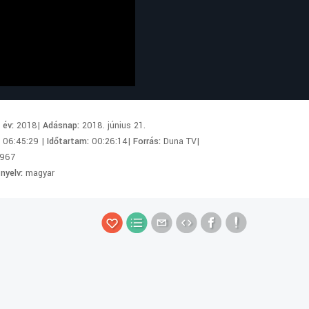
i év:
2018|
Adásnap:
2018. június 21.
:
06:45:29 |
Időtartam:
00:26:14|
Forrás:
Duna TV|
967
 nyelv:
magyar