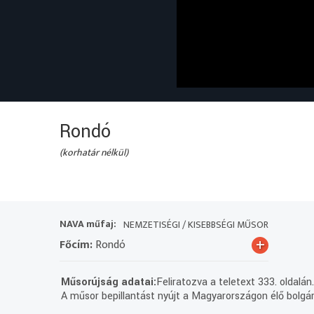
Rondó
(korhatár nélkül)
NAVA műfaj:
NEMZETISÉGI / KISEBBSÉGI MŰSOR
+
Főcím:
Rondó
Műsorújság adatai:
Feliratozva a teletext 333. oldalán
A műsor bepillantást nyújt a Magyarországon élő bolgár