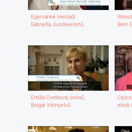
Egerváriné Hernádi
Wesolo
Gabriella, óvodavezető,
Bem E
Bolgár Kétnyelvű
nemzetiségi Óvoda
Emília Cvetkova, óvónő,
Csúcs 
Bolgár Kétnyelvű
elnök
Nemzetiségi Óvoda