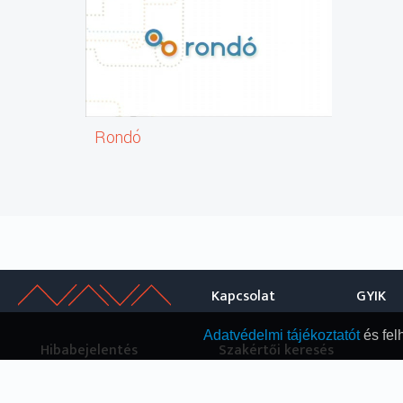
Rondó
Kapcsolat
GYIK
Adatvédelmi tájékoztatót
és fel
Hibabejelentés
Szakértői keresés