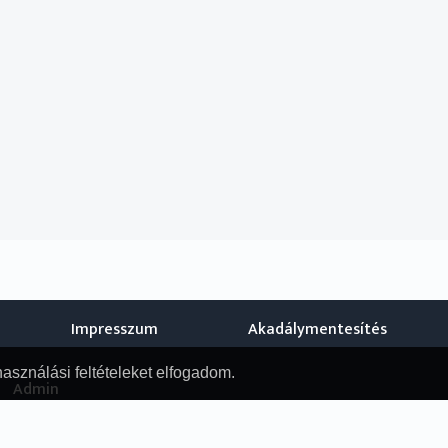
Impresszum
Akadálymentesítés
használási feltételeket elfogadom.
Admin
© Nemzeti Audiovizuális Archívum, 2019