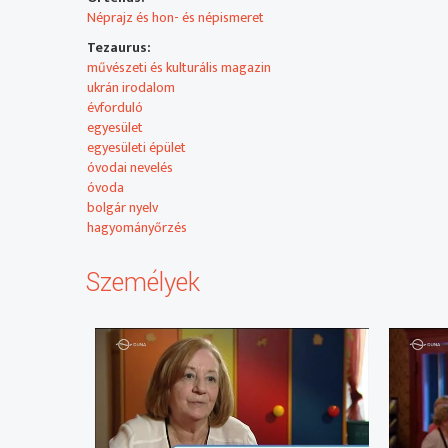
az Ukrajnában egyre nagyobb népszerűségnek örvendő 
Néprajz és hon- és népismeret
Az Országos Idegennyelvű Könyvtárban rendezett író-o
nem csak könyveiről beszélt, hanem aktualitásokról is,
Tezaurus:
amelyek megjelennek műveiben.
művészeti és kulturális magazin
Így először az ukrán irodalom mai helyzetéről kérdeztük
ukrán irodalom
évforduló
egyesület
egyesületi épület
óvodai nevelés
óvoda
bolgár nyelv
hagyományőrzés
Személyek