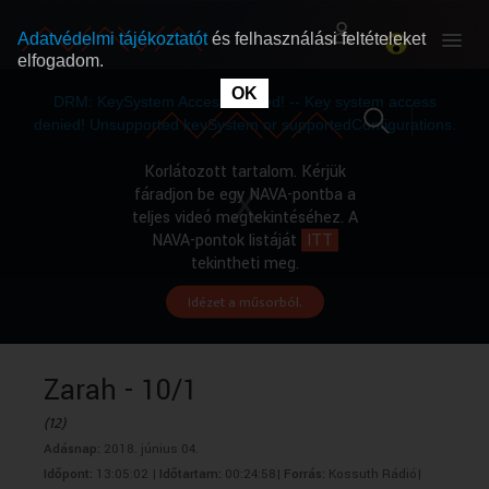
Adatvédelmi tájékoztatót
és felhasználási feltételeket
elfogadom.
This
is
OK
RÓLUNK
RÓLUNK
a
DRM: KeySystem Access Denied! -- Key system access
modal
window.
denied! Unsupported keySystem or supportedConfigurations.
SZABAD MŰSOROK
SZABAD MŰSOROK
Korlátozott tartalom. Kérjük
fáradjon be egy NAVA-pontba a
teljes videó megtekintéséhez. A
MŰSORÚJSÁG
MŰSORÚJSÁG
NAVA-pontok listáját
ITT
tekintheti meg.
Idézet a műsorból.
GYŰJTEMÉNYEK
GYŰJTEMÉNYEK
SEGÍTHETÜNK?
SEGÍTHETÜNK?
Zarah - 10/1
(12)
OKTATÁS
OKTATÁS
Adásnap:
2018. június 04.
Időpont:
13:05:02 |
Időtartam:
00:24:58|
Forrás:
Kossuth Rádió|