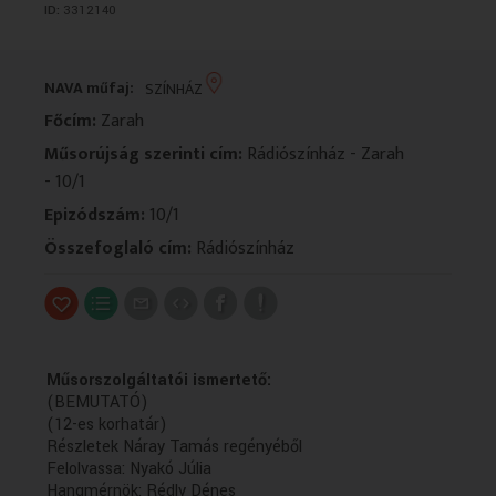
ID:
3312140
VALLÁS
VALLÁS
NAVA műfaj:
SZÍNHÁZ
Főcím:
Zarah
Műsorújság szerinti cím:
Rádiószínház - Zarah
- 10/1
Epizódszám:
10/1
Összefoglaló cím:
Rádiószínház
Műsorszolgáltatói ismertető:
(BEMUTATÓ)
(12-es korhatár)
Részletek Náray Tamás regényéből
Felolvassa: Nyakó Júlia
Hangmérnök: Rédly Dénes