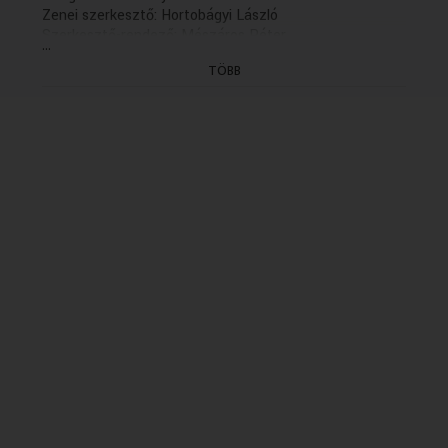
Zenei szerkesztő: Hortobágyi László
Szerkesztő-rendező: Mészáros Péter
...
A Duna Médiaszolgáltató Nonprofit zrt.
TÖBB
megrendelésére az MTVA megbízásából készítette a
Kaneta Produkció 2018-ban.
(10/2. rész holnap 13.05 )
(Felvétel: 2018.)