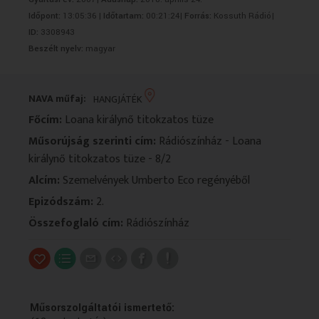
VALLÁS
VALLÁS
Időpont:
13:05:36 |
Időtartam:
00:21:24|
Forrás:
Kossuth Rádió|
ID:
3308943
Beszélt nyelv:
magyar
NAVA műfaj:
HANGJÁTÉK
Főcím:
Loana királynő titokzatos tüze
Műsorújság szerinti cím:
Rádiószínház - Loana
királynő titokzatos tüze - 8/2
Alcím:
Szemelvények Umberto Eco regényéből
Epizódszám:
2.
Összefoglaló cím:
Rádiószínház
Műsorszolgáltatói ismertető: