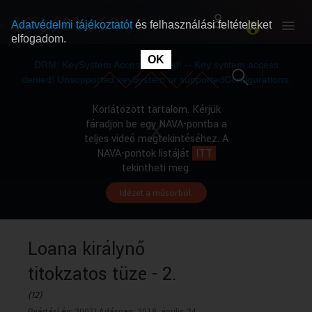
Adatvédelmi tájékoztatót
és felhasználási feltételeket
elfogadom.
This
is
OK
RÓLUNK
RÓLUNK
a
DRM: KeySystem Access Denied! -- Key system access
modal
window.
denied! Unsupported keySystem or supportedConfigurations.
SZABAD MŰSOROK
SZABAD MŰSOROK
Korlátozott tartalom. Kérjük
fáradjon be egy NAVA-pontba a
teljes videó megtekintéséhez. A
MŰSORÚJSÁG
MŰSORÚJSÁG
NAVA-pontok listáját
ITT
tekintheti meg.
Idézet a műsorból.
GYŰJTEMÉNYEK
GYŰJTEMÉNYEK
SEGÍTHETÜNK?
SEGÍTHETÜNK?
Loana királynő
titokzatos tüze - 2.
OKTATÁS
OKTATÁS
(12)
Gyártási év:
2007|
Adásnap:
2018. április 24.