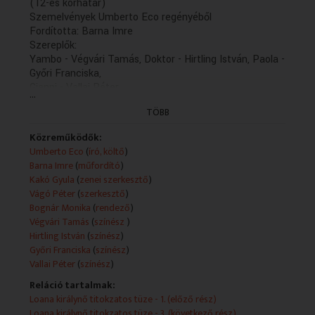
(12-es korhatár)
Szemelvények Umberto Eco regényéből
Fordította: Barna Imre
Szereplők:
Yambo - Végvári Tamás, Doktor - Hirtling István, Paola -
Győri Franciska,
Gianni - Vallai Péter
...
A felvételt Liszkai Károly és Kulcsár Péter készítette
TÖBB
Zenei szerkesztő: Kakó Gyula
Szerkesztő: Vágó Péter
Közreműködők:
Rendező: Bognár Monika
Umberto Eco
(
író, költő
)
(8/3. rész: holnap, K. 13.06)
Barna Imre
(
műfordító
)
(Felvétel: 2007.03.23.)
Kakó Gyula
(
zenei szerkesztő
)
Vágó Péter
(
szerkesztő
)
Bognár Monika
(
rendező
)
Végvári Tamás
(
színész
)
Hirtling István
(
színész
)
Győri Franciska
(
színész
)
Vallai Péter
(
színész
)
Reláció tartalmak:
Loana királynő titokzatos tüze - 1. (előző rész)
Loana királynő titokzatos tüze - 3. (következő rész)