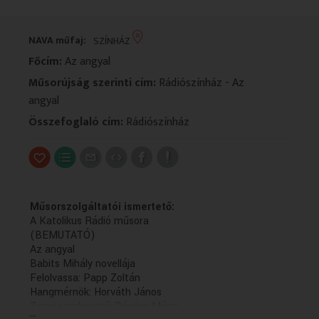
VALLÁS
VALLÁS
NAVA műfaj:
SZÍNHÁZ
Főcím:
Az angyal
Műsorújság szerinti cím:
Rádiószínház - Az
angyal
Összefoglaló cím:
Rádiószínház
Műsorszolgáltatói ismertető:
A Katolikus Rádió műsora
(BEMUTATÓ)
Az angyal
Babits Mihály novellája
Felolvassa: Papp Zoltán
Hangmérnök: Horváth János
Zenei szerkesztő: Dévény Mária
...