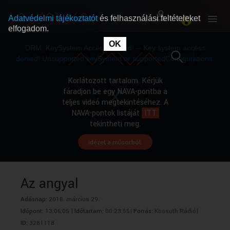
Adatvédelmi tájékoztatót
és felhasználási feltételeket
elfogadom.
This
is
OK
RÓLUNK
RÓLUNK
a
DRM: KeySystem Access Denied! -- Key system access
modal
window.
denied! Unsupported keySystem or supportedConfigurations.
SZABAD MŰSOROK
SZABAD MŰSOROK
Korlátozott tartalom. Kérjük
fáradjon be egy NAVA-pontba a
teljes videó megtekintéséhez. A
MŰSORÚJSÁG
MŰSORÚJSÁG
NAVA-pontok listáját
ITT
tekintheti meg.
Idézet a műsorból.
GYŰJTEMÉNYEK
GYŰJTEMÉNYEK
SEGÍTHETÜNK?
SEGÍTHETÜNK?
Az angyal
Adásnap:
2018. március 29.
OKTATÁS
OKTATÁS
Időpont:
13:06:05 |
Időtartam:
00:23:55|
Forrás:
Kossuth Rádió|
ID:
3281118