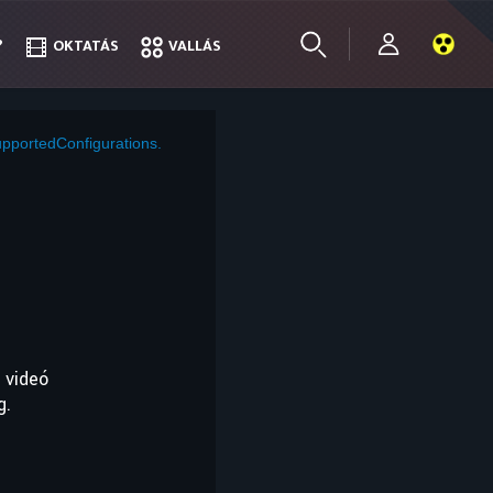
?
?
OKTATÁS
OKTATÁS
VALLÁS
VALLÁS
pportedConfigurations.
 videó
g.