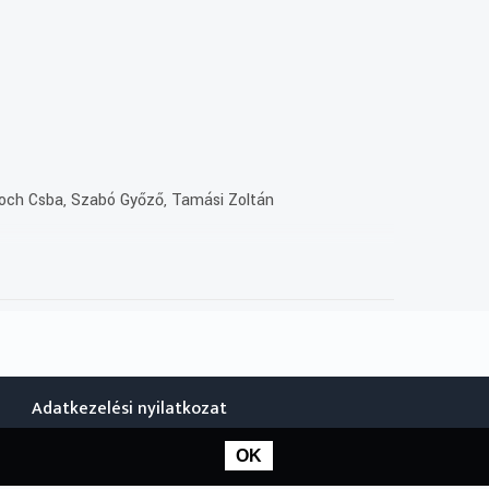
droch Csba, Szabó Győző, Tamási Zoltán
2017-ben.
Adatkezelési nyilatkozat
OK