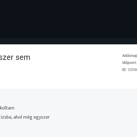
szer sem
Adásna
Időpont
ID:
3256
okoltam
izsba, ahol még egyszer