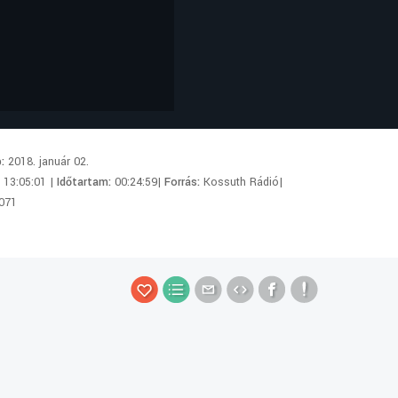
p:
2018. január 02.
:
13:05:01 |
Időtartam:
00:24:59|
Forrás:
Kossuth Rádió|
071