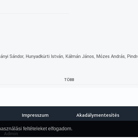
 Csányi Sándor, Hunyadkürti István, Kálmán János, Mózes András, Pin
, az MTVA megbízásából készítette a Thália Színház nonprofit kft. 
TÖBB
Impresszum
Akadálymentesítés
használási feltételeket elfogadom.
Admin