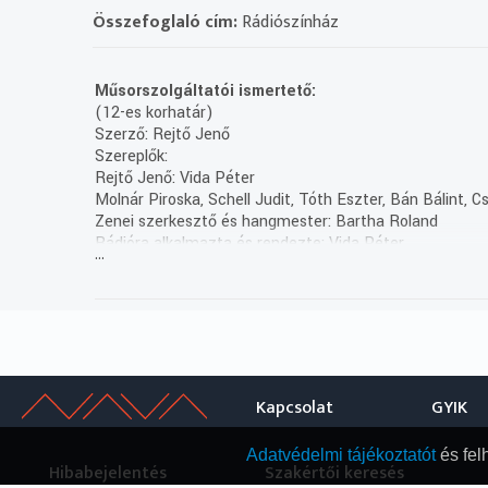
Összefoglaló cím:
Rádiószínház
Műsorszolgáltatói ismertető:
(12-es korhatár)
Szerző: Rejtő Jenő
Szereplők:
Rejtő Jenő: Vida Péter
Molnár Piroska, Schell Judit, Tóth Eszter, Bán Bálint,
Zenei szerkesztő és hangmester: Bartha Roland
Rádióra alkalmazta és rendezte: Vida Péter
...
A Duna Médiaszolgáltató nonprofit Zrt. megrendelésére
(10/3. rész holnap 13.06)
(Felvétel: 2017)
Kapcsolat
GYIK
Adatvédelmi tájékoztatót
és fel
Hibabejelentés
Szakértői keresés