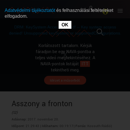
Adatvédelmi tájékoztatót
és felhasználási feltételeket
elfogadom.
This
is
OK
RÓLUNK
RÓLUNK
a
DRM: KeySystem Access Denied! -- Key system access
modal
window.
denied! Unsupported keySystem or supportedConfigurations.
SZABAD MŰSOROK
SZABAD MŰSOROK
Korlátozott tartalom. Kérjük
fáradjon be egy NAVA-pontba a
teljes videó megtekintéséhez. A
MŰSORÚJSÁG
MŰSORÚJSÁG
NAVA-pontok listáját
ITT
tekintheti meg.
Idézet a műsorból.
GYŰJTEMÉNYEK
GYŰJTEMÉNYEK
SEGÍTHETÜNK?
SEGÍTHETÜNK?
Asszony a fronton
(12)
OKTATÁS
OKTATÁS
Adásnap:
2017. november 20.
Időpont:
21:29:43 |
Időtartam:
00:19:17|
Forrás:
Kossuth Rádió|