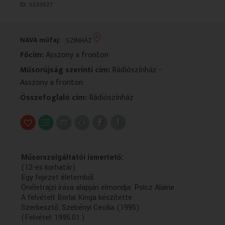
ID:
3233527
VALLÁS
VALLÁS
NAVA műfaj:
SZÍNHÁZ
Főcím:
Asszony a fronton
Műsorújság szerinti cím:
Rádiószínház -
Asszony a fronton
Összefoglaló cím:
Rádiószínház
Műsorszolgáltatói ismertető:
(12-es korhatár)
Egy fejezet életemből
Önéletrajzi írása alapján elmondja: Polcz Alaine
A felvételt Borlai Kinga készítette
Szerkesztő: Szebényi Cecília (1995)
(Felvétel: 1995.01.)