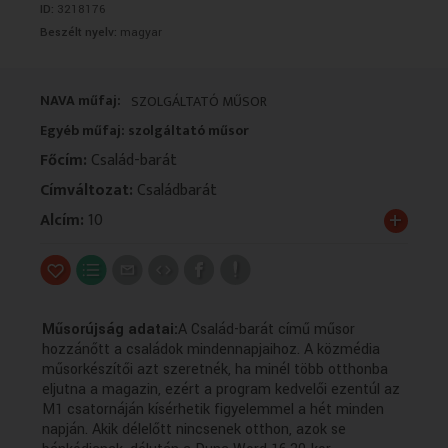
ID:
3218176
VALLÁS
VALLÁS
Beszélt nyelv:
magyar
NAVA műfaj:
SZOLGÁLTATÓ MŰSOR
Egyéb műfaj: szolgáltató műsor
Főcím:
Család-barát
Címváltozat:
Családbarát
+
Alcím:
10
Műsorújság adatai:
A Család-barát című műsor
hozzánőtt a családok mindennapjaihoz. A közmédia
műsorkészítői azt szeretnék, ha minél több otthonba
eljutna a magazin, ezért a program kedvelői ezentúl az
M1 csatornáján kísérhetik figyelemmel a hét minden
napján. Akik délelőtt nincsenek otthon, azok se