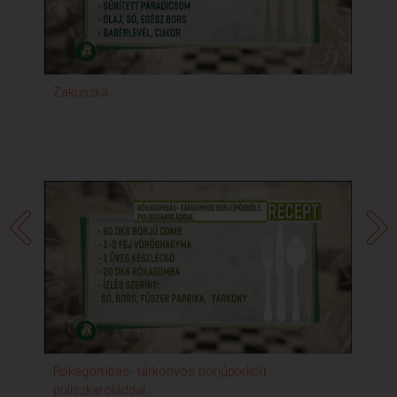
Zakuszka
Be
Rókagombás- tárkonyos borjúpörkölt
Na
puliszkaroláddal