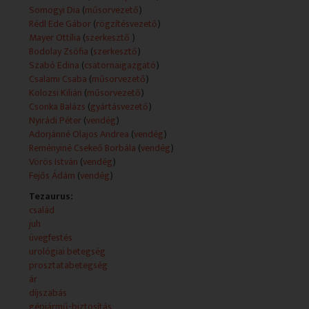
Hétfőtől szombatig délelőttönként 10:30-tól várjuk
Somogyi Dia
(
műsorvezető
)
Önöket a családokat érintő kérdésekkel: aktuális és
Rédl Ede Gábor
(
rögzítésvezető
)
hasznos információkkal, szakértő vendégekkel, konyhai
Mayer Ottília
(
szerkesztő
)
praktikákkal, valamint ínycsiklandó finomságokkal és
Bodolay Zsófia
(
szerkesztő
)
azok receptjeivel a Duna Csatornán!
Szabó Edina
(
csatornaigazgató
)
- Drágulás - emelkedett a kötelező biztosítás díja
Csalami Csaba
(
műsorvezető
)
- A prosztatarák - szűrés és gyógyítás
Kolozsi Kilián
(
műsorvezető
)
- Csillogó dísztárgyak - üvegfestés magyaros
Csonka Balázs
(
gyártásvezető
)
motívumokkal
Nyirádi Péter
(
vendég
)
- Ez állati! - kedvelésből tartott juhfajta
Adorjánné Olajos Andrea
(
vendég
)
- Nekünk az ad örömet, hogy egészségesek és vidámak
Reményiné Csekeő Borbála
(
vendég
)
és szeretnek minket.
Vörös István
(
vendég
)
- Az idén sem állt meg a kötelező gépjármű-
Fejős Ádám
(
vendég
)
felelősségbiztosítási díjak emelkedése,
Tezaurus:
sőt az autósok rekordmértékű (akár 27 %-os)
család
emelkedést is tapasztalhattak
juh
a 2018-as tarifákat böngészve.
üvegfestés
urológiai betegség
prosztatabetegség
ár
díjszabás
gépjármű-biztosítás