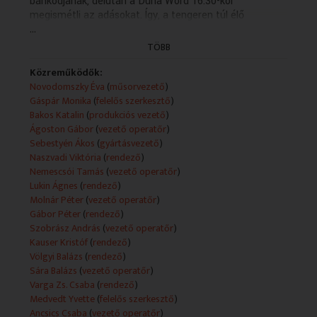
bánkódjanak, délután a Duna Word 16.30-kor
megismétli az adásokat. Így, a tengeren túl élő
...
magyarság is láthatja a családokat érintő fontosabb
kérdésekkel foglalkozó műsort. A produkció
TÖBB
maximálisan a nézők igényeihez igazodik. A
szerkesztők olyan délelőtti magazint készítenek,
Közreműködők:
amelyben mindenki megtalálja a számára hasznos
Novodomszky Éva
(
műsorvezető
)
információt, egyben mankót jelenthet sok család
Gáspár Monika
(
felelős szerkesztő
)
számára a nehezebb élethelyzetekben.
Bakos Katalin
(
produkciós vezető
)
Ágoston Gábor
(
vezető operatőr
)
Az ebédhez készülődő kismamákat, nyugdíjasokat,
Sebestyén Ákos
(
gyártásvezető
)
nagyszülőket-szülőket szólítja meg hétköznap a
Naszvadi Viktória
(
rendező
)
Család-barát című műsor. A magazin a megszokott
Nemescsói Tamás
(
vezető operatőr
)
formában, de színesebb műsorfolyammal és
Lukin Ágnes
(
rendező
)
tartalommal várja nézőit közel két órában.
Molnár Péter
(
vezető operatőr
)
Szolgáltató magazin
Gábor Péter
(
rendező
)
Szobrász András
(
vezető operatőr
)
Technikai leírás:
Kauser Kristóf
(
rendező
)
A feltüntetett műsorkészítők köre adásonként változó.
Völgyi Balázs
(
rendező
)
Műsorszolgáltatói ismertető:
Sára Balázs
(
vezető operatőr
)
A nyári szünet után újra élő adásokkal jelentkezik a
Varga Zs. Csaba
(
rendező
)
jubileumi, 10. évadát ünneplő Család-barát!
Medvedt Yvette
(
felelős szerkesztő
)
Ancsics Csaba
(
vezető operatőr
)