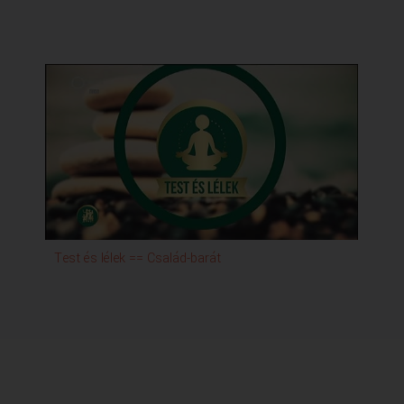
Test és lélek == Család-barát
A m