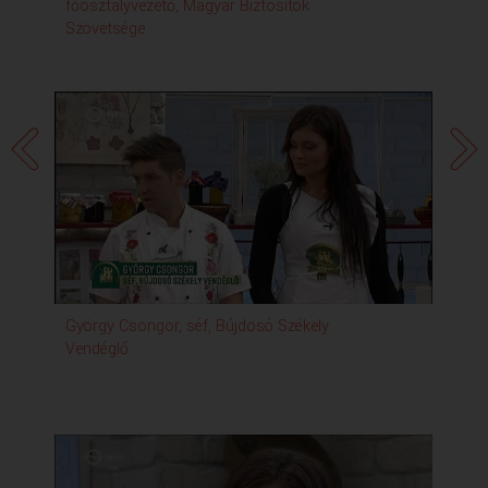
főosztályvezető, Magyar Biztosítók
Egy
Szövetsége
György Csongor, séf, Bújdosó Székely
Nag
Vendéglő
Va