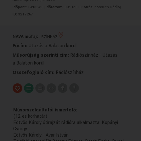
VALLÁS
VALLÁS
Időpont:
13:05:49 |
Időtartam:
00:16:11|
Forrás:
Kossuth Rádió|
ID:
3217267
NAVA műfaj:
SZÍNHÁZ
Főcím:
Utazás a Balaton körül
Műsorújság szerinti cím:
Rádiószínház - Utazás
a Balaton körül
Összefoglaló cím:
Rádiószínház
Műsorszolgáltatói ismertető:
(12-es korhatár)
Eötvös Károly útirajzát rádióra alkalmazta: Kopányi
György
Eötvös Károly - Avar István