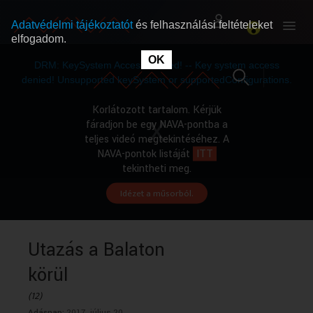
Adatvédelmi tájékoztatót
és felhasználási feltételeket
elfogadom.
This
is
OK
RÓLUNK
RÓLUNK
a
DRM: KeySystem Access Denied! -- Key system access
modal
window.
denied! Unsupported keySystem or supportedConfigurations.
SZABAD MŰSOROK
SZABAD MŰSOROK
Korlátozott tartalom. Kérjük
fáradjon be egy NAVA-pontba a
teljes videó megtekintéséhez. A
MŰSORÚJSÁG
MŰSORÚJSÁG
NAVA-pontok listáját
ITT
tekintheti meg.
Idézet a műsorból.
GYŰJTEMÉNYEK
GYŰJTEMÉNYEK
SEGÍTHETÜNK?
SEGÍTHETÜNK?
Utazás a Balaton
körül
OKTATÁS
OKTATÁS
(12)
Adásnap:
2017. július 20.