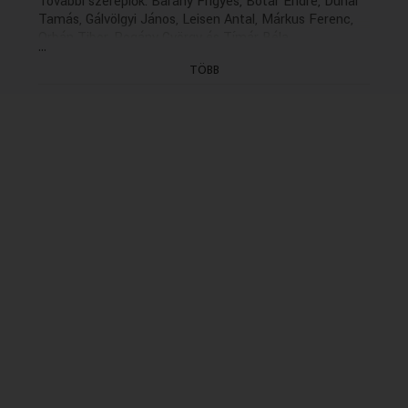
További szereplők: Bárány Frigyes, Botár Endre, Dunai
Tamás, Gálvölgyi János, Leisen Antal, Márkus Ferenc,
Orbán Tibor, Pogány György és Tímár Béla
...
Zenei szerkesztő: Takáts György
TÖBB
Dramaturg: Major Anna
Rendező: Kőváry Katalin(1979)
(21/15. rész holnap K. 13.06)
(Felvétel: 1979.10.08.)