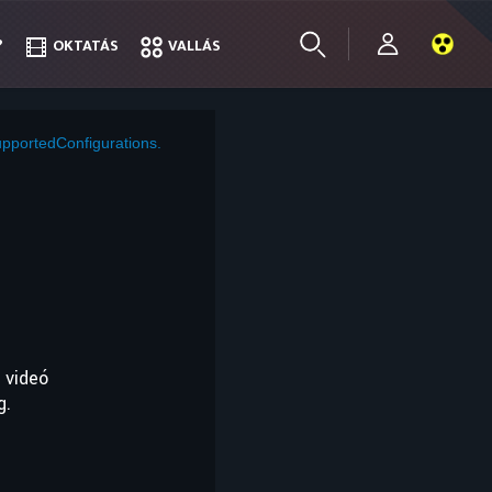
?
?
OKTATÁS
OKTATÁS
VALLÁS
VALLÁS
pportedConfigurations.
 videó
g.