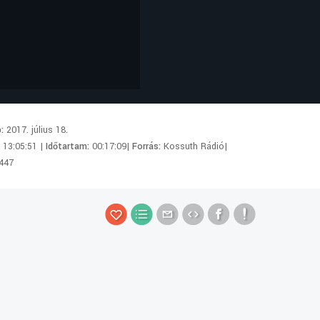
p:
2017. július 18.
:
13:05:51 |
Időtartam:
00:17:09|
Forrás:
Kossuth Rádió|
447