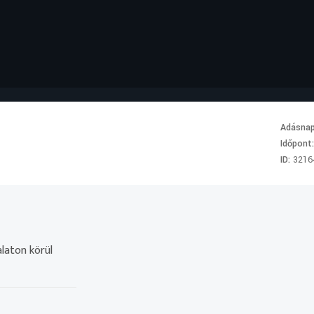
Adásna
Időpont
ID:
3216
laton körül