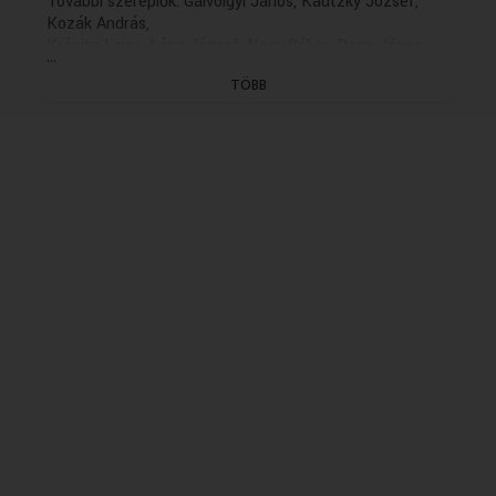
További szereplők: Gálvölgyi János, Kautzky József,
Kozák András,
Kránitz Lajos, Láng József, Nagy Gábor, Papp János
...
és Versényi László
TÖBB
Zenei szerkesztő: Takáts György
Dramaturg: Major Anna
Rendező: Kőváry Katalin(1979)
(21/19. rész holnap K. 13.06)
(Felvétel: 1979.10.08.)