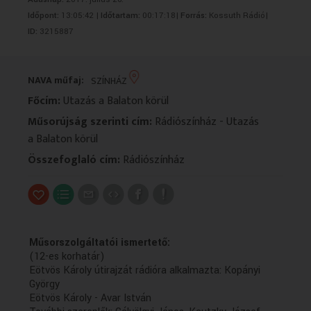
VALLÁS
VALLÁS
Időpont:
13:05:42 |
Időtartam:
00:17:18|
Forrás:
Kossuth Rádió|
ID:
3215887
NAVA műfaj:
SZÍNHÁZ
Főcím:
Utazás a Balaton körül
Műsorújság szerinti cím:
Rádiószínház - Utazás
a Balaton körül
Összefoglaló cím:
Rádiószínház
Műsorszolgáltatói ismertető:
(12-es korhatár)
Eötvös Károly útirajzát rádióra alkalmazta: Kopányi
György
Eötvös Károly - Avar István