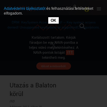
Adatvédelmi tájékoztatót
és felhasználási feltételeket
elfogadom.
This
is
OK
RÓLUNK
RÓLUNK
a
DRM: KeySystem Access Denied! -- Key system access
modal
window.
denied! Unsupported keySystem or supportedConfigurations.
SZABAD MŰSOROK
SZABAD MŰSOROK
Korlátozott tartalom. Kérjük
fáradjon be egy NAVA-pontba a
teljes videó megtekintéséhez. A
MŰSORÚJSÁG
MŰSORÚJSÁG
NAVA-pontok listáját
ITT
tekintheti meg.
Idézet a műsorból.
GYŰJTEMÉNYEK
GYŰJTEMÉNYEK
SEGÍTHETÜNK?
SEGÍTHETÜNK?
Utazás a Balaton
körül
OKTATÁS
OKTATÁS
(12)
Adásnap:
2017. július 26.